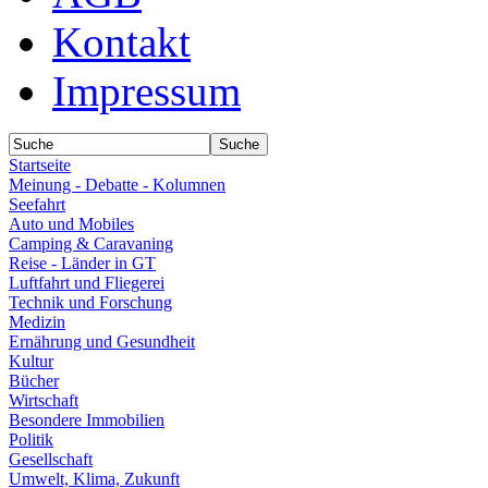
Kontakt
Impressum
Startseite
Meinung - Debatte - Kolumnen
Seefahrt
Auto und Mobiles
Camping & Caravaning
Reise - Länder in GT
Luftfahrt und Fliegerei
Technik und Forschung
Medizin
Ernährung und Gesundheit
Kultur
Bücher
Wirtschaft
Besondere Immobilien
Politik
Gesellschaft
Umwelt, Klima, Zukunft