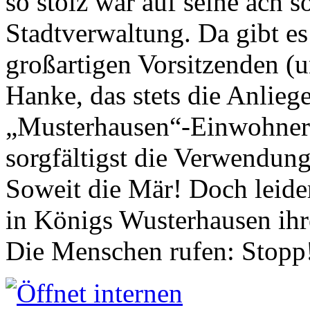
so stolz war auf seine ach s
Stadtverwaltung. Da gibt es
großartigen Vorsitzenden (
Hanke, das stets die Anlieg
„Musterhausen“-Einwohners
sorgfältigst die Verwendung
Soweit die Mär! Doch leider
in Königs Wusterhausen ih
Die Menschen rufen: Stopp