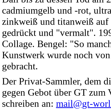
cadmiumgelb und -rot, ultr
zinkweiß und titanweiß auf d
gedrückt und "vermalt". 199
Collage. Bengel: "So manc
Kunstwerk wurde noch von Da
gebracht.
Der Privat-Sammler, dem die
gegen Gebot über GT zum Ve
schreiben an:
mail@gt-wor