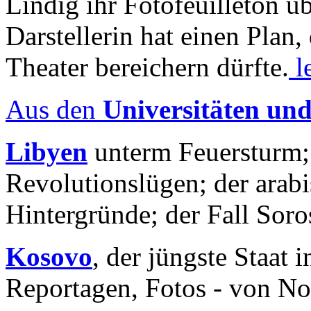
Lindig ihr Fotofeuilleton üb
Darstellerin hat einen Plan,
Theater bereichern dürfte.
l
Aus den
Universitäten un
Libyen
unterm Feuersturm;
Revolutionslügen; der arab
Hintergründe; der Fall Sor
Kosovo
, der jüngste Staat
Reportagen, Fotos - von No