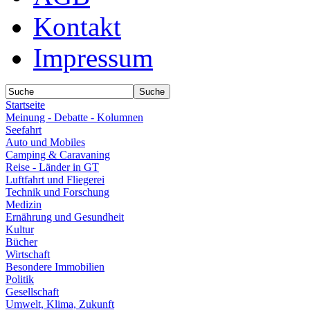
Kontakt
Impressum
Startseite
Meinung - Debatte - Kolumnen
Seefahrt
Auto und Mobiles
Camping & Caravaning
Reise - Länder in GT
Luftfahrt und Fliegerei
Technik und Forschung
Medizin
Ernährung und Gesundheit
Kultur
Bücher
Wirtschaft
Besondere Immobilien
Politik
Gesellschaft
Umwelt, Klima, Zukunft