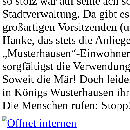
so stolz war auf seine ach s
Stadtverwaltung. Da gibt es
großartigen Vorsitzenden (
Hanke, das stets die Anlieg
„Musterhausen“-Einwohners
sorgfältigst die Verwendung
Soweit die Mär! Doch leider
in Königs Wusterhausen ih
Die Menschen rufen: Stopp