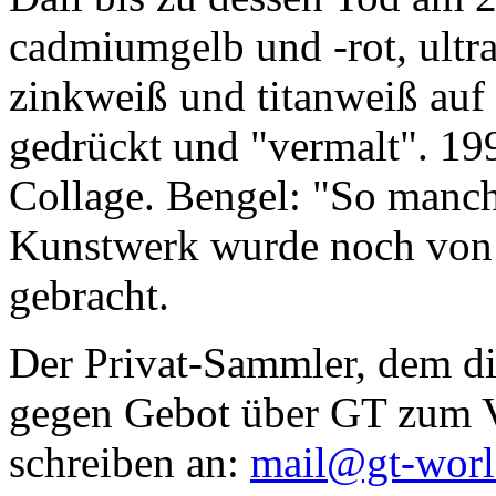
cadmiumgelb und -rot, ultr
zinkweiß und titanweiß auf d
gedrückt und "vermalt". 199
Collage. Bengel: "So manc
Kunstwerk wurde noch von Da
gebracht.
Der Privat-Sammler, dem die
gegen Gebot über GT zum Ve
schreiben an:
mail@gt-wor