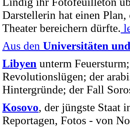
Lindig ihr Fotofeuilleton üb
Darstellerin hat einen Plan,
Theater bereichern dürfte.
l
Aus den
Universitäten un
Libyen
unterm Feuersturm;
Revolutionslügen; der arab
Hintergründe; der Fall Sor
Kosovo
, der jüngste Staat
Reportagen, Fotos - von No