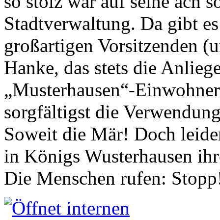
so stolz war auf seine ach s
Stadtverwaltung. Da gibt es
großartigen Vorsitzenden (
Hanke, das stets die Anlieg
„Musterhausen“-Einwohners
sorgfältigst die Verwendung
Soweit die Mär! Doch leider
in Königs Wusterhausen ih
Die Menschen rufen: Stopp