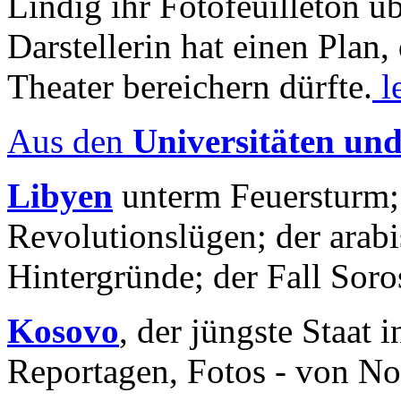
Lindig ihr Fotofeuilleton üb
Darstellerin hat einen Plan,
Theater bereichern dürfte.
l
Aus den
Universitäten un
Libyen
unterm Feuersturm;
Revolutionslügen; der arab
Hintergründe; der Fall Sor
Kosovo
, der jüngste Staat
Reportagen, Fotos - von No