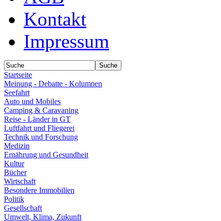
Kontakt
Impressum
Startseite
Meinung - Debatte - Kolumnen
Seefahrt
Auto und Mobiles
Camping & Caravaning
Reise - Länder in GT
Luftfahrt und Fliegerei
Technik und Forschung
Medizin
Ernährung und Gesundheit
Kultur
Bücher
Wirtschaft
Besondere Immobilien
Politik
Gesellschaft
Umwelt, Klima, Zukunft