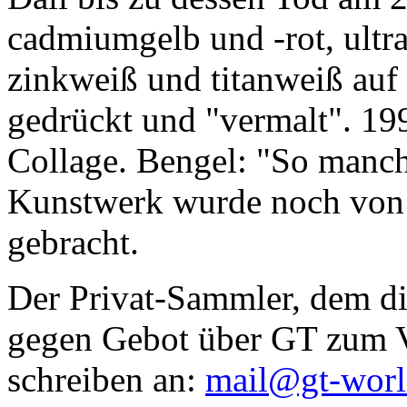
cadmiumgelb und -rot, ultr
zinkweiß und titanweiß auf d
gedrückt und "vermalt". 199
Collage. Bengel: "So manc
Kunstwerk wurde noch von Da
gebracht.
Der Privat-Sammler, dem die
gegen Gebot über GT zum Ve
schreiben an:
mail@gt-wor