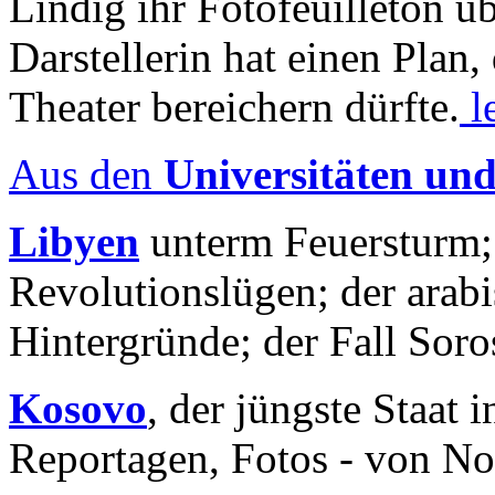
Lindig ihr Fotofeuilleton üb
Darstellerin hat einen Plan,
Theater bereichern dürfte.
l
Aus den
Universitäten un
Libyen
unterm Feuersturm;
Revolutionslügen; der arab
Hintergründe; der Fall Sor
Kosovo
, der jüngste Staat
Reportagen, Fotos - von No