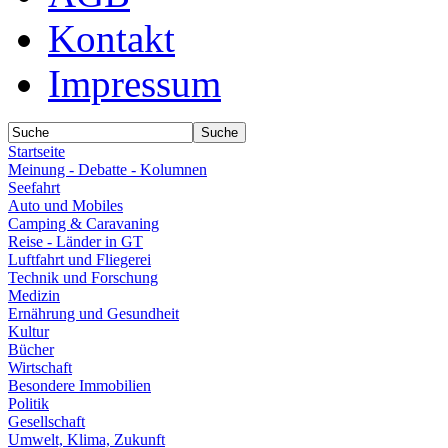
Kontakt
Impressum
Startseite
Meinung - Debatte - Kolumnen
Seefahrt
Auto und Mobiles
Camping & Caravaning
Reise - Länder in GT
Luftfahrt und Fliegerei
Technik und Forschung
Medizin
Ernährung und Gesundheit
Kultur
Bücher
Wirtschaft
Besondere Immobilien
Politik
Gesellschaft
Umwelt, Klima, Zukunft