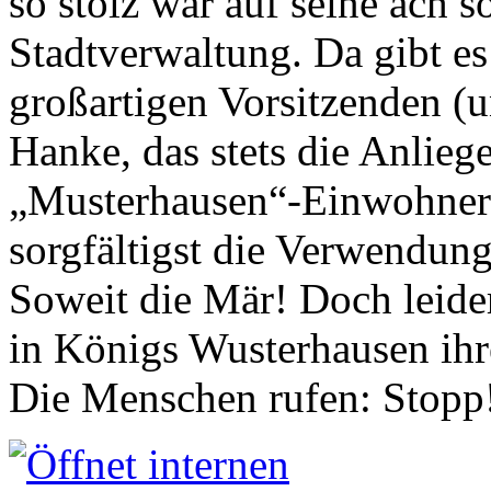
so stolz war auf seine ach s
Stadtverwaltung. Da gibt es
großartigen Vorsitzenden (
Hanke, das stets die Anlieg
„Musterhausen“-Einwohners
sorgfältigst die Verwendung
Soweit die Mär! Doch leider
in Königs Wusterhausen ih
Die Menschen rufen: Stopp