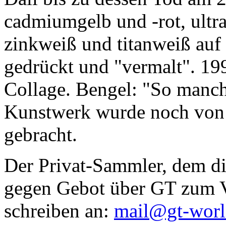
cadmiumgelb und -rot, ultr
zinkweiß und titanweiß auf d
gedrückt und "vermalt". 199
Collage. Bengel: "So manc
Kunstwerk wurde noch von Da
gebracht.
Der Privat-Sammler, dem die
gegen Gebot über GT zum Ve
schreiben an:
mail@gt-wor