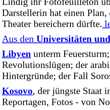
Lindig ihr Fotofeuilleton üb
Darstellerin hat einen Plan,
Theater bereichern dürfte.
l
Aus den
Universitäten un
Libyen
unterm Feuersturm;
Revolutionslügen; der arab
Hintergründe; der Fall Sor
Kosovo
, der jüngste Staat
Reportagen, Fotos - von No