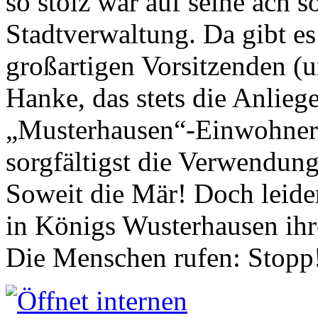
so stolz war auf seine ach s
Stadtverwaltung. Da gibt es
großartigen Vorsitzenden (
Hanke, das stets die Anlieg
„Musterhausen“-Einwohners
sorgfältigst die Verwendung
Soweit die Mär! Doch leider
in Königs Wusterhausen ih
Die Menschen rufen: Stopp