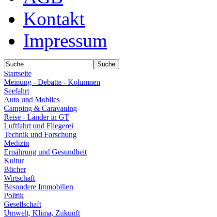
Kontakt
Impressum
Startseite
Meinung - Debatte - Kolumnen
Seefahrt
Auto und Mobiles
Camping & Caravaning
Reise - Länder in GT
Luftfahrt und Fliegerei
Technik und Forschung
Medizin
Ernährung und Gesundheit
Kultur
Bücher
Wirtschaft
Besondere Immobilien
Politik
Gesellschaft
Umwelt, Klima, Zukunft