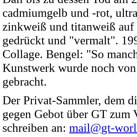
cadmiumgelb und -rot, ultr
zinkweiß und titanweiß auf d
gedrückt und "vermalt". 199
Collage. Bengel: "So manc
Kunstwerk wurde noch von Da
gebracht.
Der Privat-Sammler, dem die
gegen Gebot über GT zum Ve
schreiben an:
mail@gt-wor