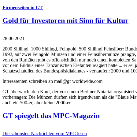
Firmenseiten in GT
Gold für Investoren mit Sinn für Kultur
28.06.2021
2000 Shilingi, 1000 Shilingi, Feingold, 500 Shilingi Feinsilber: Bun
1992, auf zwei Feingold-Münzen und einer Feinsilbermünze prangte, d
von den Raritäten gibt es offensichtlich nur noch einen kompletten
vor dem Bildnis eines Tanzanischen Elefanten reagiert hatte ... er se
Schatzschatullen des Bundespräsidialamtes - verkaufen: 2000 und 1000
Interessenten schreiben an mail@gt-worldwide.com
GT überwacht den Kauf, der vor einem Berliner Notariat organisiert
vorhersagen: Die Münzen dürften sich irgendwann als die "Blaue Maur
auch ein 500-er, aber keine 2000-er.
GT spiegelt das MPC-Magazin
Die schönsten Nachrichten vom MPC lesen