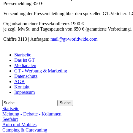
Pressemeldung 350 €
Versendung der Pressemitteilung über den speziellen GT-Verteiler: 1
Organisation einer Pressekonferenz 1900 €
je zzgl. MwSt. und Tagespausch von 650 € (garantierte Verbreitung).
Chiffre 3113 | Anfragen:
mail@gt-worldwide.com
Startseite
Das ist GT
Mediadaten
GT - Werbung & Marketing
Datenschutz
AGB
Kontakt
Impressum
Startseite
Meinung - Debatte - Kolumnen
Seefahrt
Auto und Mobiles
Camping & Caravaning