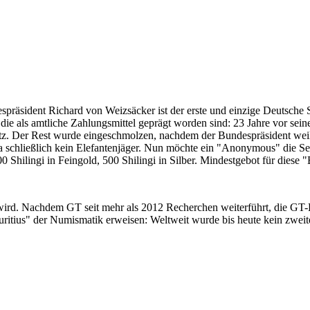
despräsident Richard von Weizsäcker ist der erste und einzige Deutsche 
ie als amtliche Zahlungsmittel geprägt worden sind: 23 Jahre vor sei
 Satz. Der Rest wurde eingeschmolzen, nachdem der Bundespräsident we
i ja schließlich kein Elefantenjäger. Nun möchte ein "Anonymous" die S
 Shilingi in Feingold, 500 Shilingi in Silber. Mindestgebot für diese
 wird. Nachdem GT seit mehr als 2012 Recherchen weiterführt, die GT
itius" der Numismatik erweisen: Weltweit wurde bis heute kein zweite