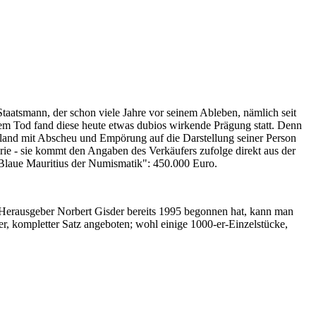
Staatsmann, der schon viele Jahre vor seinem Ableben, nämlich seit
nem Tod fand diese heute etwas dubios wirkende Prägung statt. Denn
iland mit Abscheu und Empörung auf die Darstellung seiner Person
erie - sie kommt den Angaben des Verkäufers zufolge direkt aus der
 "Blaue Mauritius der Numismatik": 450.000 Euro.
-Herausgeber Norbert Gisder bereits 1995 begonnen hat, kann man
r, kompletter Satz angeboten; wohl einige 1000-er-Einzelstücke,