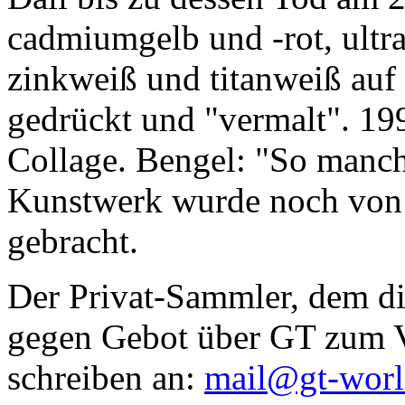
cadmiumgelb und -rot, ultr
zinkweiß und titanweiß auf d
gedrückt und "vermalt". 199
Collage. Bengel: "So manc
Kunstwerk wurde noch von Da
gebracht.
Der Privat-Sammler, dem die
gegen Gebot über GT zum Ve
schreiben an:
mail@gt-wor