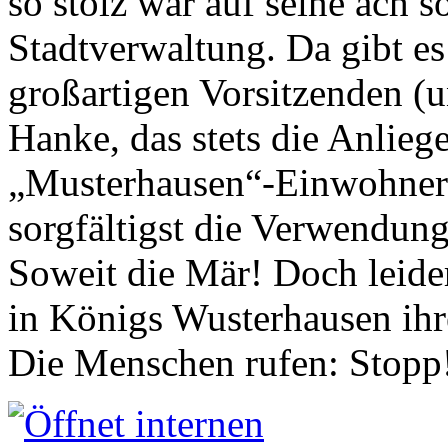
so stolz war auf seine ach s
Stadtverwaltung. Da gibt es
großartigen Vorsitzenden (
Hanke, das stets die Anlieg
„Musterhausen“-Einwohners
sorgfältigst die Verwendung
Soweit die Mär! Doch leider
in Königs Wusterhausen ih
Die Menschen rufen: Stopp