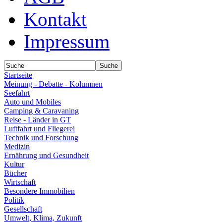
Kontakt
Impressum
Startseite
Meinung - Debatte - Kolumnen
Seefahrt
Auto und Mobiles
Camping & Caravaning
Reise - Länder in GT
Luftfahrt und Fliegerei
Technik und Forschung
Medizin
Ernährung und Gesundheit
Kultur
Bücher
Wirtschaft
Besondere Immobilien
Politik
Gesellschaft
Umwelt, Klima, Zukunft