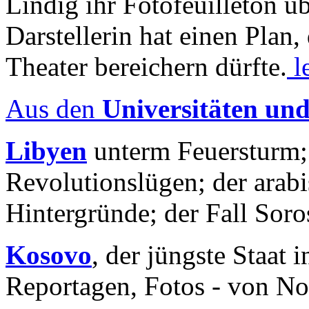
Lindig ihr Fotofeuilleton üb
Darstellerin hat einen Plan,
Theater bereichern dürfte.
l
Aus den
Universitäten un
Libyen
unterm Feuersturm;
Revolutionslügen; der arab
Hintergründe; der Fall Sor
Kosovo
, der jüngste Staat
Reportagen, Fotos - von No