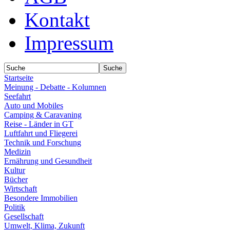
Kontakt
Impressum
Startseite
Meinung - Debatte - Kolumnen
Seefahrt
Auto und Mobiles
Camping & Caravaning
Reise - Länder in GT
Luftfahrt und Fliegerei
Technik und Forschung
Medizin
Ernährung und Gesundheit
Kultur
Bücher
Wirtschaft
Besondere Immobilien
Politik
Gesellschaft
Umwelt, Klima, Zukunft