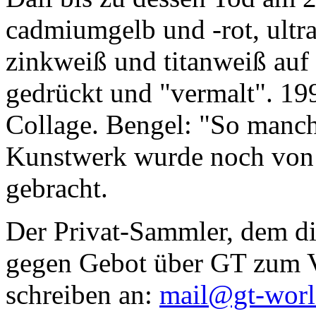
cadmiumgelb und -rot, ultr
zinkweiß und titanweiß auf d
gedrückt und "vermalt". 199
Collage. Bengel: "So manc
Kunstwerk wurde noch von Da
gebracht.
Der Privat-Sammler, dem die
gegen Gebot über GT zum Ve
schreiben an:
mail@gt-wor