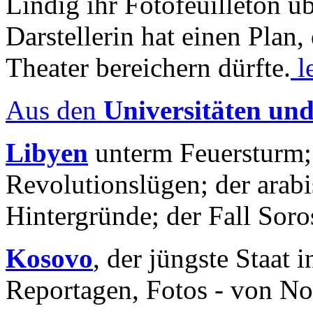
Lindig ihr Fotofeuilleton üb
Darstellerin hat einen Plan,
Theater bereichern dürfte.
l
Aus den
Universitäten un
Libyen
unterm Feuersturm;
Revolutionslügen; der arab
Hintergründe; der Fall Sor
Kosovo
, der jüngste Staat
Reportagen, Fotos - von No