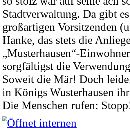
so stolz war auf seine ach s
Stadtverwaltung. Da gibt es
großartigen Vorsitzenden (
Hanke, das stets die Anlieg
„Musterhausen“-Einwohners
sorgfältigst die Verwendung
Soweit die Mär! Doch leider
in Königs Wusterhausen ih
Die Menschen rufen: Stopp