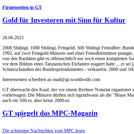
Firmenseiten in GT
Gold für Investoren mit Sinn für Kultur
28.06.2021
2000 Shilingi, 1000 Shilingi, Feingold, 500 Shilingi Feinsilber: Bun
1992, auf zwei Feingold-Münzen und einer Feinsilbermünze prangte, d
von den Raritäten gibt es offensichtlich nur noch einen kompletten
vor dem Bildnis eines Tanzanischen Elefanten reagiert hatte ... er se
Schatzschatullen des Bundespräsidialamtes - verkaufen: 2000 und 1000
Interessenten schreiben an mail@gt-worldwide.com
GT überwacht den Kauf, der vor einem Berliner Notariat organisiert
vorhersagen: Die Münzen dürften sich irgendwann als die "Blaue Maur
auch ein 500-er, aber keine 2000-er.
GT spiegelt das MPC-Magazin
Die schönsten Nachrichten vom MPC lesen