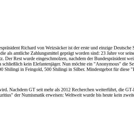
despräsident Richard von Weizsäcker ist der erste und einzige Deutsche 
ie als amtliche Zahlungsmittel geprägt worden sind: 23 Jahre vor sei
 Satz. Der Rest wurde eingeschmolzen, nachdem der Bundespräsident we
i ja schließlich kein Elefantenjäger. Nun möchte ein "Anonymous" die S
 Shilingi in Feingold, 500 Shilingi in Silber. Mindestgebot für diese
 wird. Nachdem GT seit mehr als 2012 Recherchen weiterführt, die GT
itius" der Numismatik erweisen: Weltweit wurde bis heute kein zweite