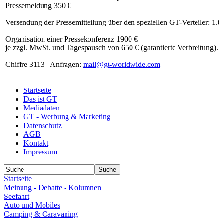
Pressemeldung 350 €
Versendung der Pressemitteilung über den speziellen GT-Verteiler: 1
Organisation einer Pressekonferenz 1900 €
je zzgl. MwSt. und Tagespausch von 650 € (garantierte Verbreitung).
Chiffre 3113 | Anfragen:
mail@gt-worldwide.com
Startseite
Das ist GT
Mediadaten
GT - Werbung & Marketing
Datenschutz
AGB
Kontakt
Impressum
Startseite
Meinung - Debatte - Kolumnen
Seefahrt
Auto und Mobiles
Camping & Caravaning