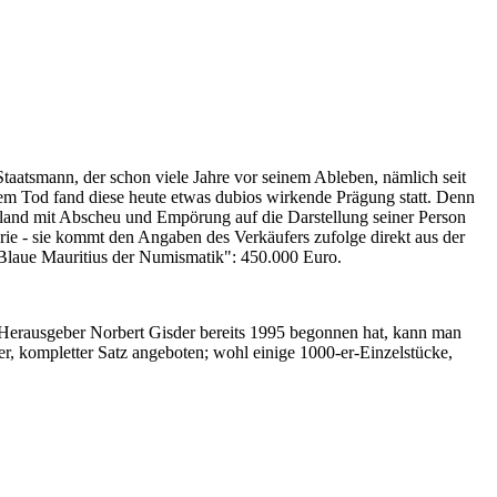
Staatsmann, der schon viele Jahre vor seinem Ableben, nämlich seit
nem Tod fand diese heute etwas dubios wirkende Prägung statt. Denn
iland mit Abscheu und Empörung auf die Darstellung seiner Person
erie - sie kommt den Angaben des Verkäufers zufolge direkt aus der
 "Blaue Mauritius der Numismatik": 450.000 Euro.
-Herausgeber Norbert Gisder bereits 1995 begonnen hat, kann man
r, kompletter Satz angeboten; wohl einige 1000-er-Einzelstücke,