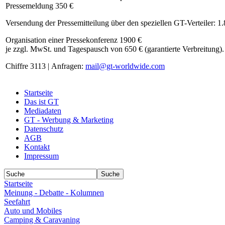
Pressemeldung 350 €
Versendung der Pressemitteilung über den speziellen GT-Verteiler: 1
Organisation einer Pressekonferenz 1900 €
je zzgl. MwSt. und Tagespausch von 650 € (garantierte Verbreitung).
Chiffre 3113 | Anfragen:
mail@gt-worldwide.com
Startseite
Das ist GT
Mediadaten
GT - Werbung & Marketing
Datenschutz
AGB
Kontakt
Impressum
Startseite
Meinung - Debatte - Kolumnen
Seefahrt
Auto und Mobiles
Camping & Caravaning