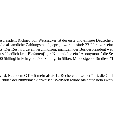
despräsident Richard von Weizsäcker ist der erste und einzige Deutsche 
ie als amtliche Zahlungsmittel geprägt worden sind: 23 Jahre vor sei
 Satz. Der Rest wurde eingeschmolzen, nachdem der Bundespräsident we
i ja schließlich kein Elefantenjäger. Nun möchte ein "Anonymous" die S
 Shilingi in Feingold, 500 Shilingi in Silber. Mindestgebot für diese
 wird. Nachdem GT seit mehr als 2012 Recherchen weiterführt, die GT
itius" der Numismatik erweisen: Weltweit wurde bis heute kein zweite