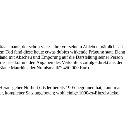
Staatsmann, der schon viele Jahre vor seinem Ableben, nämlich seit
nem Tod fand diese heute etwas dubios wirkende Prägung statt. Denn
iland mit Abscheu und Empörung auf die Darstellung seiner Person
erie - sie kommt den Angaben des Verkäufers zufolge direkt aus der
 "Blaue Mauritius der Numismatik": 450.000 Euro.
-Herausgeber Norbert Gisder bereits 1995 begonnen hat, kann man
r, kompletter Satz angeboten; wohl einige 1000-er-Einzelstücke,