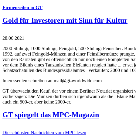
Firmenseiten in GT
Gold für Investoren mit Sinn für Kultur
28.06.2021
2000 Shilingi, 1000 Shilingi, Feingold, 500 Shilingi Feinsilber: Bun
1992, auf zwei Feingold-Münzen und einer Feinsilbermünze prangte, d
von den Raritäten gibt es offensichtlich nur noch einen kompletten
vor dem Bildnis eines Tanzanischen Elefanten reagiert hatte ... er se
Schatzschatullen des Bundespräsidialamtes - verkaufen: 2000 und 1000
Interessenten schreiben an mail@gt-worldwide.com
GT überwacht den Kauf, der vor einem Berliner Notariat organisiert
vorhersagen: Die Münzen dürften sich irgendwann als die "Blaue Maur
auch ein 500-er, aber keine 2000-er.
GT spiegelt das MPC-Magazin
Die schönsten Nachrichten vom MPC lesen