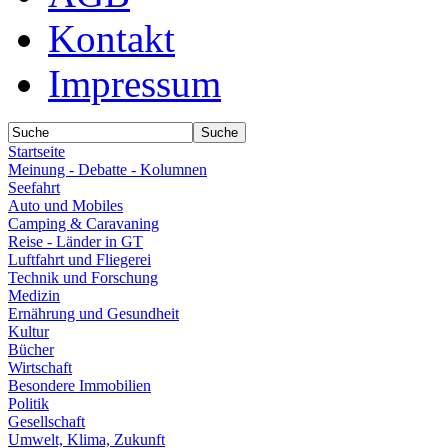
Kontakt
Impressum
Startseite
Meinung - Debatte - Kolumnen
Seefahrt
Auto und Mobiles
Camping & Caravaning
Reise - Länder in GT
Luftfahrt und Fliegerei
Technik und Forschung
Medizin
Ernährung und Gesundheit
Kultur
Bücher
Wirtschaft
Besondere Immobilien
Politik
Gesellschaft
Umwelt, Klima, Zukunft