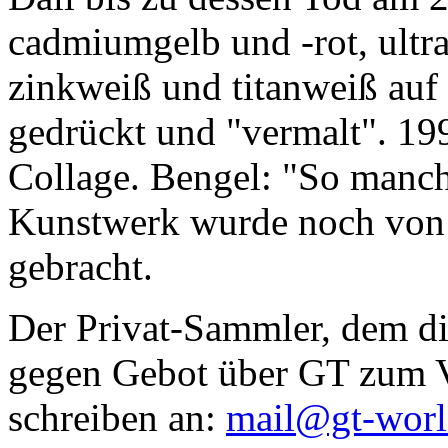
cadmiumgelb und -rot, ultr
zinkweiß und titanweiß auf d
gedrückt und "vermalt". 199
Collage. Bengel: "So manc
Kunstwerk wurde noch von Da
gebracht.
Der Privat-Sammler, dem die
gegen Gebot über GT zum Ve
schreiben an:
mail@gt-wor