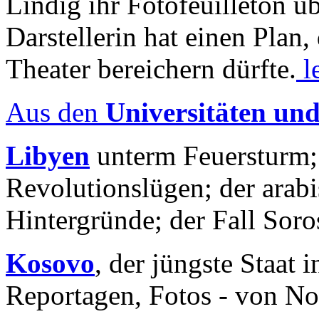
Lindig ihr Fotofeuilleton üb
Darstellerin hat einen Plan,
Theater bereichern dürfte.
l
Aus den
Universitäten un
Libyen
unterm Feuersturm;
Revolutionslügen; der arab
Hintergründe; der Fall Sor
Kosovo
, der jüngste Staat
Reportagen, Fotos - von No