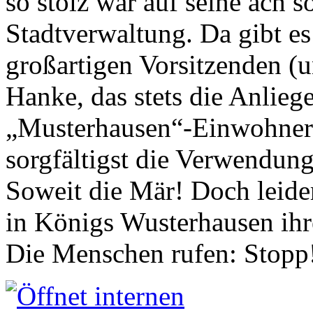
so stolz war auf seine ach s
Stadtverwaltung. Da gibt es
großartigen Vorsitzenden (
Hanke, das stets die Anlieg
„Musterhausen“-Einwohners
sorgfältigst die Verwendung
Soweit die Mär! Doch leider
in Königs Wusterhausen ih
Die Menschen rufen: Stopp