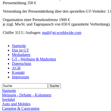
Pressemeldung 350 €
Versendung der Pressemitteilung über den speziellen GT-Verteiler: 1
Organisation einer Pressekonferenz 1900 €
je zzgl. MwSt. und Tagespausch von 650 € (garantierte Verbreitung).
Chiffre 3113 | Anfragen:
mail@gt-worldwide.com
Startseite
Das ist GT
Mediadaten
GT - Werbung & Marketing
Datenschutz
AGB
Kontakt
Impressum
Startseite
Meinung - Debatte - Kolumnen
Seefahrt
Auto und Mobiles
Camping & Caravaning