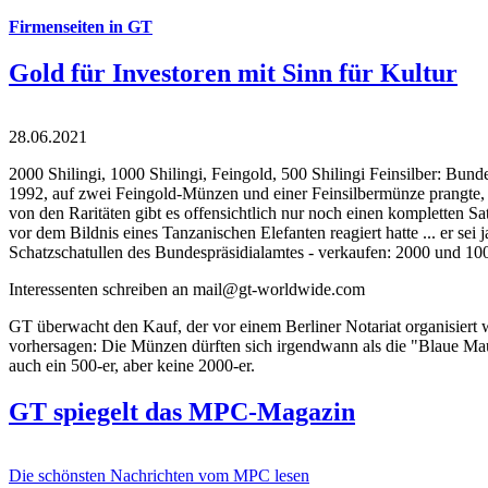
Firmenseiten in GT
Gold für Investoren mit Sinn für Kultur
28.06.2021
2000 Shilingi, 1000 Shilingi, Feingold, 500 Shilingi Feinsilber: Bun
1992, auf zwei Feingold-Münzen und einer Feinsilbermünze prangte, d
von den Raritäten gibt es offensichtlich nur noch einen kompletten
vor dem Bildnis eines Tanzanischen Elefanten reagiert hatte ... er se
Schatzschatullen des Bundespräsidialamtes - verkaufen: 2000 und 1000
Interessenten schreiben an mail@gt-worldwide.com
GT überwacht den Kauf, der vor einem Berliner Notariat organisiert
vorhersagen: Die Münzen dürften sich irgendwann als die "Blaue Maur
auch ein 500-er, aber keine 2000-er.
GT spiegelt das MPC-Magazin
Die schönsten Nachrichten vom MPC lesen