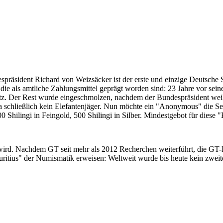
despräsident Richard von Weizsäcker ist der erste und einzige Deutsche 
ie als amtliche Zahlungsmittel geprägt worden sind: 23 Jahre vor sei
 Satz. Der Rest wurde eingeschmolzen, nachdem der Bundespräsident we
i ja schließlich kein Elefantenjäger. Nun möchte ein "Anonymous" die S
 Shilingi in Feingold, 500 Shilingi in Silber. Mindestgebot für diese
 wird. Nachdem GT seit mehr als 2012 Recherchen weiterführt, die GT
itius" der Numismatik erweisen: Weltweit wurde bis heute kein zweite