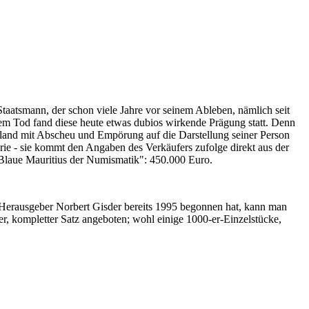
Staatsmann, der schon viele Jahre vor seinem Ableben, nämlich seit
nem Tod fand diese heute etwas dubios wirkende Prägung statt. Denn
iland mit Abscheu und Empörung auf die Darstellung seiner Person
erie - sie kommt den Angaben des Verkäufers zufolge direkt aus der
 "Blaue Mauritius der Numismatik": 450.000 Euro.
-Herausgeber Norbert Gisder bereits 1995 begonnen hat, kann man
r, kompletter Satz angeboten; wohl einige 1000-er-Einzelstücke,