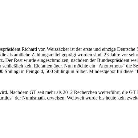
despräsident Richard von Weizsäcker ist der erste und einzige Deutsche 
ie als amtliche Zahlungsmittel geprägt worden sind: 23 Jahre vor sei
 Satz. Der Rest wurde eingeschmolzen, nachdem der Bundespräsident we
i ja schließlich kein Elefantenjäger. Nun möchte ein "Anonymous" die S
 Shilingi in Feingold, 500 Shilingi in Silber. Mindestgebot für diese
 wird. Nachdem GT seit mehr als 2012 Recherchen weiterführt, die GT
itius" der Numismatik erweisen: Weltweit wurde bis heute kein zweite