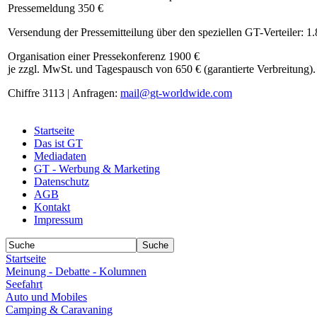
Pressemeldung 350 €
Versendung der Pressemitteilung über den speziellen GT-Verteiler: 1
Organisation einer Pressekonferenz 1900 €
je zzgl. MwSt. und Tagespausch von 650 € (garantierte Verbreitung).
Chiffre 3113 | Anfragen:
mail@gt-worldwide.com
Startseite
Das ist GT
Mediadaten
GT - Werbung & Marketing
Datenschutz
AGB
Kontakt
Impressum
Startseite
Meinung - Debatte - Kolumnen
Seefahrt
Auto und Mobiles
Camping & Caravaning