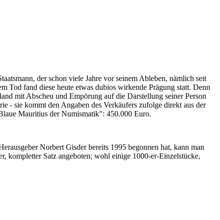
Staatsmann, der schon viele Jahre vor seinem Ableben, nämlich seit
nem Tod fand diese heute etwas dubios wirkende Prägung statt. Denn
iland mit Abscheu und Empörung auf die Darstellung seiner Person
erie - sie kommt den Angaben des Verkäufers zufolge direkt aus der
 "Blaue Mauritius der Numismatik": 450.000 Euro.
-Herausgeber Norbert Gisder bereits 1995 begonnen hat, kann man
r, kompletter Satz angeboten; wohl einige 1000-er-Einzelstücke,