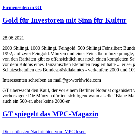
Firmenseiten in GT
Gold für Investoren mit Sinn für Kultur
28.06.2021
2000 Shilingi, 1000 Shilingi, Feingold, 500 Shilingi Feinsilber: Bun
1992, auf zwei Feingold-Münzen und einer Feinsilbermünze prangte, d
von den Raritäten gibt es offensichtlich nur noch einen kompletten
vor dem Bildnis eines Tanzanischen Elefanten reagiert hatte ... er se
Schatzschatullen des Bundespräsidialamtes - verkaufen: 2000 und 1000
Interessenten schreiben an mail@gt-worldwide.com
GT überwacht den Kauf, der vor einem Berliner Notariat organisiert
vorhersagen: Die Münzen dürften sich irgendwann als die "Blaue Maur
auch ein 500-er, aber keine 2000-er.
GT spiegelt das MPC-Magazin
Die schönsten Nachrichten vom MPC lesen