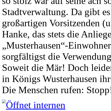
so stolz war auf seine ach s
Stadtverwaltung. Da gibt es
großartigen Vorsitzenden (
Hanke, das stets die Anlieg
„Musterhausen“-Einwohners
sorgfältigst die Verwendung
Soweit die Mär! Doch leider
in Königs Wusterhausen ih
Die Menschen rufen: Stopp