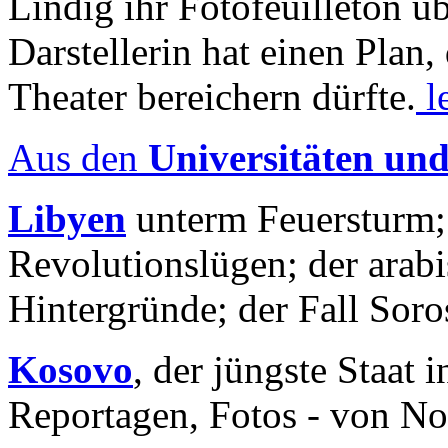
Lindig ihr Fotofeuilleton üb
Darstellerin hat einen Plan,
Theater bereichern dürfte.
l
Aus den
Universitäten un
Libyen
unterm Feuersturm;
Revolutionslügen; der arab
Hintergründe; der Fall Sor
Kosovo
, der jüngste Staat
Reportagen, Fotos - von No