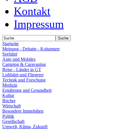
Kontakt
Impressum
Startseite
Meinung - Debatte - Kolumnen
Seefahrt
Auto und Mobiles
Camping & Caravaning
Reise - Länder in GT
Luftfahrt und Fliegerei
Technik und Forschung
Medizin
Ernährung und Gesundheit
Kultur
Bücher
Wirtschaft
Besondere Immobilien
Politik
Gesellschaft
Umwelt, Klima, Zukunft