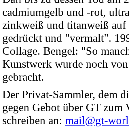
cadmiumgelb und -rot, ultr
zinkweiß und titanweiß auf d
gedrückt und "vermalt". 199
Collage. Bengel: "So manc
Kunstwerk wurde noch von Da
gebracht.
Der Privat-Sammler, dem die
gegen Gebot über GT zum Ve
schreiben an:
mail@gt-wor