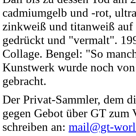
cadmiumgelb und -rot, ultr
zinkweiß und titanweiß auf d
gedrückt und "vermalt". 199
Collage. Bengel: "So manc
Kunstwerk wurde noch von Da
gebracht.
Der Privat-Sammler, dem die
gegen Gebot über GT zum Ve
schreiben an:
mail@gt-wor