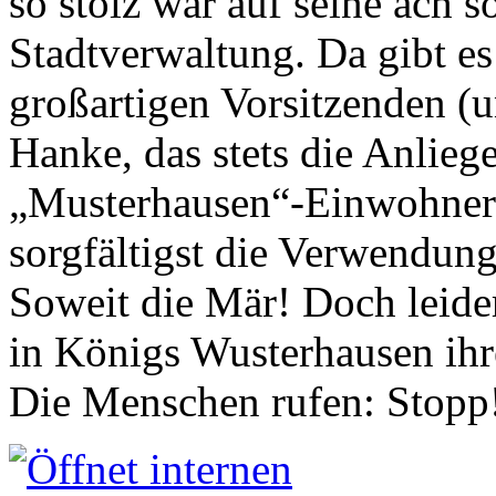
so stolz war auf seine ach s
Stadtverwaltung. Da gibt es
großartigen Vorsitzenden (
Hanke, das stets die Anlieg
„Musterhausen“-Einwohners
sorgfältigst die Verwendung
Soweit die Mär! Doch leider
in Königs Wusterhausen ih
Die Menschen rufen: Stopp