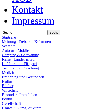
Kontakt
Impressum
Startseite
Meinung - Debatte - Kolumnen
Seefahrt
Auto und Mobiles
Camping & Caravaning
Reise - Länder in GT
Luftfahrt und Fliegerei
Technik und Forschung
Medizin
Ernährung und Gesundheit
Kultur
Bücher
Wirtschaft
Besondere Immobilien
Politik
Gesellschaft
Umwelt, Klima, Zukunft