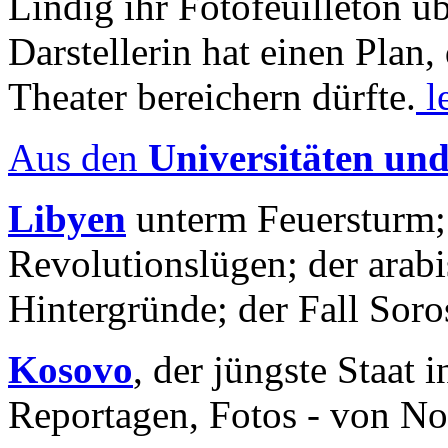
Lindig ihr Fotofeuilleton üb
Darstellerin hat einen Plan,
Theater bereichern dürfte.
l
Aus den
Universitäten un
Libyen
unterm Feuersturm;
Revolutionslügen; der arab
Hintergründe; der Fall Sor
Kosovo
, der jüngste Staat
Reportagen, Fotos - von No