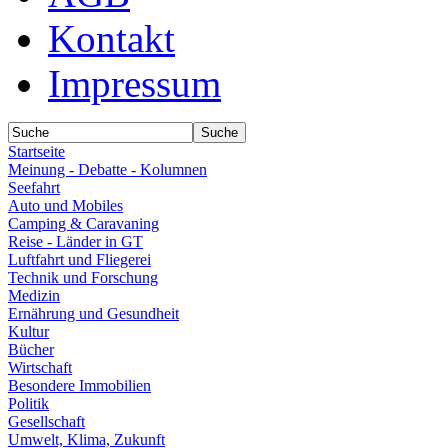
Kontakt
Impressum
Startseite
Meinung - Debatte - Kolumnen
Seefahrt
Auto und Mobiles
Camping & Caravaning
Reise - Länder in GT
Luftfahrt und Fliegerei
Technik und Forschung
Medizin
Ernährung und Gesundheit
Kultur
Bücher
Wirtschaft
Besondere Immobilien
Politik
Gesellschaft
Umwelt, Klima, Zukunft