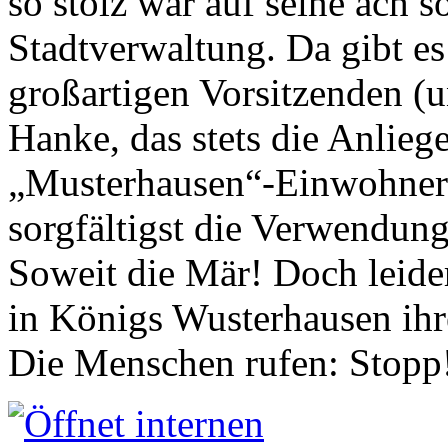
so stolz war auf seine ach s
Stadtverwaltung. Da gibt es
großartigen Vorsitzenden (
Hanke, das stets die Anlieg
„Musterhausen“-Einwohners
sorgfältigst die Verwendung
Soweit die Mär! Doch leider
in Königs Wusterhausen ih
Die Menschen rufen: Stopp