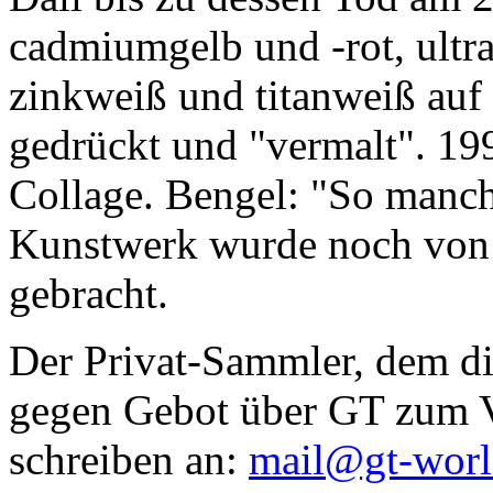
cadmiumgelb und -rot, ultr
zinkweiß und titanweiß auf d
gedrückt und "vermalt". 199
Collage. Bengel: "So manc
Kunstwerk wurde noch von Da
gebracht.
Der Privat-Sammler, dem die
gegen Gebot über GT zum Ve
schreiben an:
mail@gt-wor