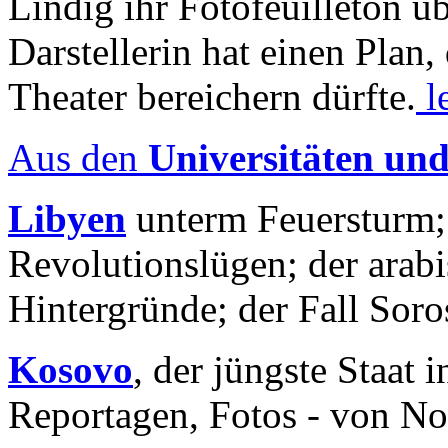
Lindig ihr Fotofeuilleton üb
Darstellerin hat einen Plan,
Theater bereichern dürfte.
l
Aus den
Universitäten un
Libyen
unterm Feuersturm;
Revolutionslügen; der arab
Hintergründe; der Fall Sor
Kosovo
, der jüngste Staat
Reportagen, Fotos - von No