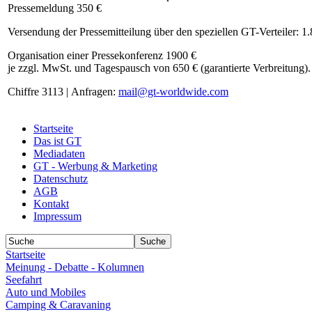
Pressemeldung 350 €
Versendung der Pressemitteilung über den speziellen GT-Verteiler: 1
Organisation einer Pressekonferenz 1900 €
je zzgl. MwSt. und Tagespausch von 650 € (garantierte Verbreitung).
Chiffre 3113 | Anfragen:
mail@gt-worldwide.com
Startseite
Das ist GT
Mediadaten
GT - Werbung & Marketing
Datenschutz
AGB
Kontakt
Impressum
Startseite
Meinung - Debatte - Kolumnen
Seefahrt
Auto und Mobiles
Camping & Caravaning