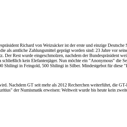
despräsident Richard von Weizsäcker ist der erste und einzige Deutsche 
ie als amtliche Zahlungsmittel geprägt worden sind: 23 Jahre vor sei
 Satz. Der Rest wurde eingeschmolzen, nachdem der Bundespräsident we
i ja schließlich kein Elefantenjäger. Nun möchte ein "Anonymous" die S
 Shilingi in Feingold, 500 Shilingi in Silber. Mindestgebot für diese
 wird. Nachdem GT seit mehr als 2012 Recherchen weiterführt, die GT
itius" der Numismatik erweisen: Weltweit wurde bis heute kein zweite