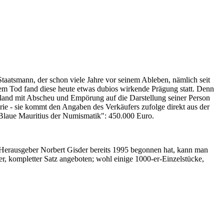
Staatsmann, der schon viele Jahre vor seinem Ableben, nämlich seit
nem Tod fand diese heute etwas dubios wirkende Prägung statt. Denn
iland mit Abscheu und Empörung auf die Darstellung seiner Person
erie - sie kommt den Angaben des Verkäufers zufolge direkt aus der
 "Blaue Mauritius der Numismatik": 450.000 Euro.
-Herausgeber Norbert Gisder bereits 1995 begonnen hat, kann man
r, kompletter Satz angeboten; wohl einige 1000-er-Einzelstücke,