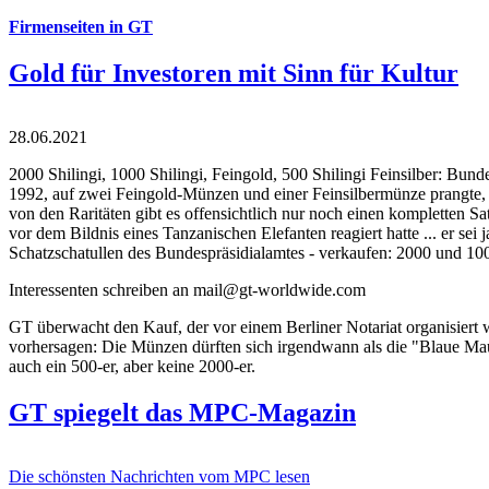
Firmenseiten in GT
Gold für Investoren mit Sinn für Kultur
28.06.2021
2000 Shilingi, 1000 Shilingi, Feingold, 500 Shilingi Feinsilber: Bun
1992, auf zwei Feingold-Münzen und einer Feinsilbermünze prangte, d
von den Raritäten gibt es offensichtlich nur noch einen kompletten
vor dem Bildnis eines Tanzanischen Elefanten reagiert hatte ... er se
Schatzschatullen des Bundespräsidialamtes - verkaufen: 2000 und 1000
Interessenten schreiben an mail@gt-worldwide.com
GT überwacht den Kauf, der vor einem Berliner Notariat organisiert
vorhersagen: Die Münzen dürften sich irgendwann als die "Blaue Maur
auch ein 500-er, aber keine 2000-er.
GT spiegelt das MPC-Magazin
Die schönsten Nachrichten vom MPC lesen