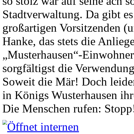
so stolz war auf seine ach s
Stadtverwaltung. Da gibt es
großartigen Vorsitzenden (
Hanke, das stets die Anlieg
„Musterhausen“-Einwohners
sorgfältigst die Verwendung
Soweit die Mär! Doch leider
in Königs Wusterhausen ih
Die Menschen rufen: Stopp