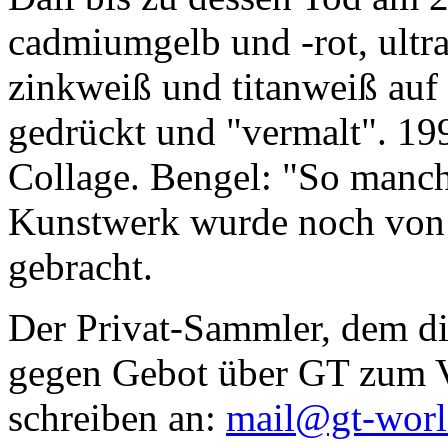
cadmiumgelb und -rot, ultr
zinkweiß und titanweiß auf d
gedrückt und "vermalt". 199
Collage. Bengel: "So manc
Kunstwerk wurde noch von Da
gebracht.
Der Privat-Sammler, dem die
gegen Gebot über GT zum Ve
schreiben an:
mail@gt-wor