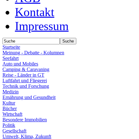
Kontakt
Impressum
Startseite
Meinung - Debatte - Kolumnen
Seefahrt
Auto und Mobiles
Camping & Caravaning
Reise - Länder in GT
Luftfahrt und Fliegerei
Technik und Forschung
Medizin
Ernährung und Gesundheit
Kultur
Bücher
Wirtschaft
Besondere Immobilien
Politik
Gesellschaft
Umwelt, Klima, Zukunft