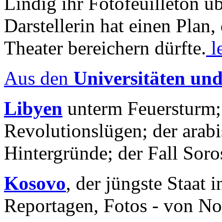
Lindig ihr Fotofeuilleton üb
Darstellerin hat einen Plan,
Theater bereichern dürfte.
l
Aus den
Universitäten un
Libyen
unterm Feuersturm;
Revolutionslügen; der arab
Hintergründe; der Fall Sor
Kosovo
, der jüngste Staat
Reportagen, Fotos - von No