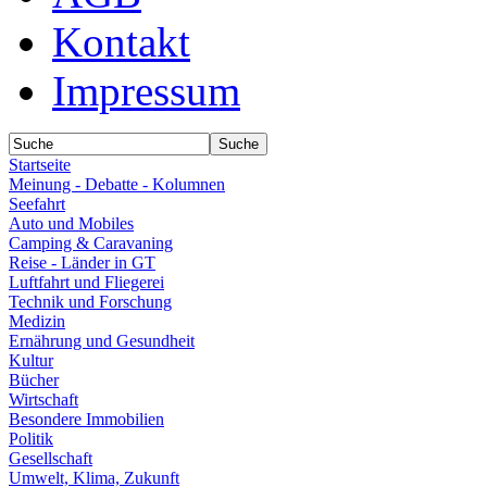
Kontakt
Impressum
Startseite
Meinung - Debatte - Kolumnen
Seefahrt
Auto und Mobiles
Camping & Caravaning
Reise - Länder in GT
Luftfahrt und Fliegerei
Technik und Forschung
Medizin
Ernährung und Gesundheit
Kultur
Bücher
Wirtschaft
Besondere Immobilien
Politik
Gesellschaft
Umwelt, Klima, Zukunft