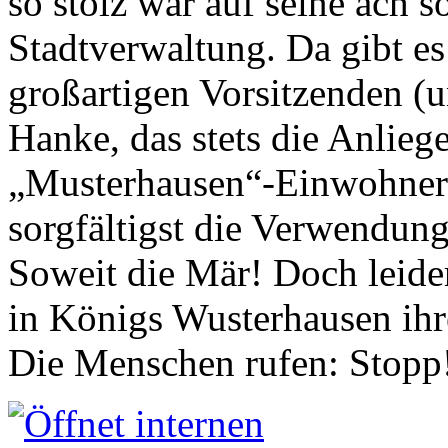
so stolz war auf seine ach s
Stadtverwaltung. Da gibt es
großartigen Vorsitzenden (
Hanke, das stets die Anlieg
„Musterhausen“-Einwohners
sorgfältigst die Verwendung
Soweit die Mär! Doch leider
in Königs Wusterhausen ih
Die Menschen rufen: Stopp