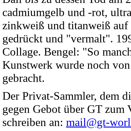
cadmiumgelb und -rot, ultr
zinkweiß und titanweiß auf d
gedrückt und "vermalt". 199
Collage. Bengel: "So manc
Kunstwerk wurde noch von Da
gebracht.
Der Privat-Sammler, dem die
gegen Gebot über GT zum Ve
schreiben an:
mail@gt-wor