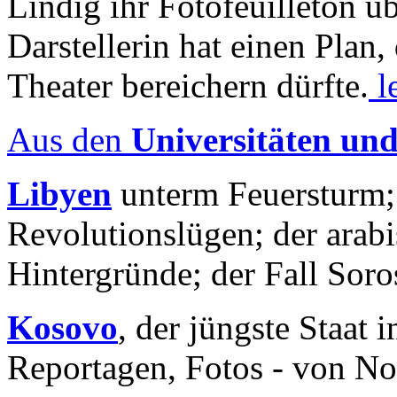
Lindig ihr Fotofeuilleton üb
Darstellerin hat einen Plan,
Theater bereichern dürfte.
l
Aus den
Universitäten un
Libyen
unterm Feuersturm;
Revolutionslügen; der arab
Hintergründe; der Fall Sor
Kosovo
, der jüngste Staat
Reportagen, Fotos - von No