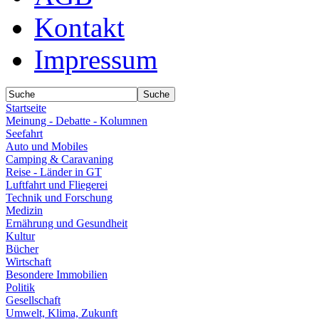
Kontakt
Impressum
Startseite
Meinung - Debatte - Kolumnen
Seefahrt
Auto und Mobiles
Camping & Caravaning
Reise - Länder in GT
Luftfahrt und Fliegerei
Technik und Forschung
Medizin
Ernährung und Gesundheit
Kultur
Bücher
Wirtschaft
Besondere Immobilien
Politik
Gesellschaft
Umwelt, Klima, Zukunft