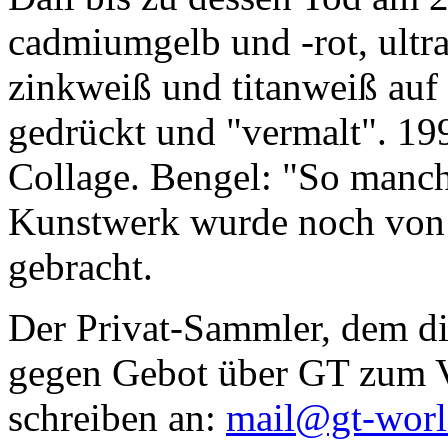
cadmiumgelb und -rot, ultr
zinkweiß und titanweiß auf d
gedrückt und "vermalt". 199
Collage. Bengel: "So manc
Kunstwerk wurde noch von Da
gebracht.
Der Privat-Sammler, dem die
gegen Gebot über GT zum Ve
schreiben an:
mail@gt-wor