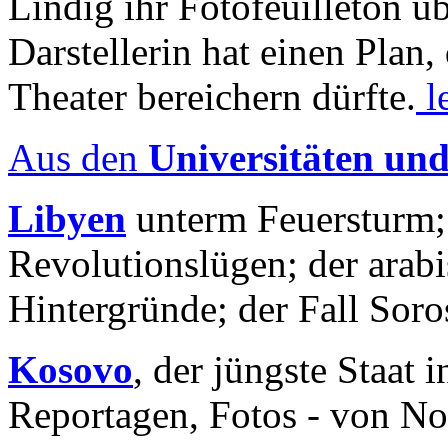
Lindig ihr Fotofeuilleton üb
Darstellerin hat einen Plan,
Theater bereichern dürfte.
l
Aus den
Universitäten un
Libyen
unterm Feuersturm;
Revolutionslügen; der arab
Hintergründe; der Fall Sor
Kosovo
, der jüngste Staat
Reportagen, Fotos - von No