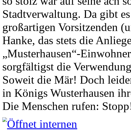
so stolz war auf seine ach s
Stadtverwaltung. Da gibt es
großartigen Vorsitzenden (
Hanke, das stets die Anlieg
„Musterhausen“-Einwohners
sorgfältigst die Verwendung
Soweit die Mär! Doch leider
in Königs Wusterhausen ih
Die Menschen rufen: Stopp