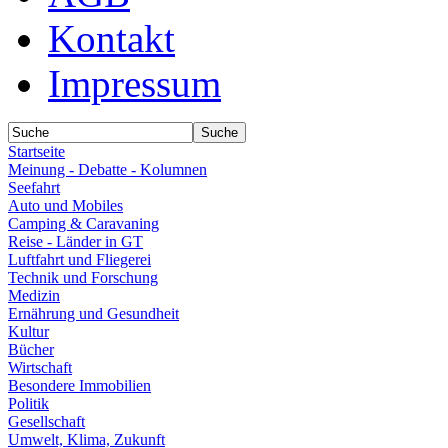
Kontakt
Impressum
Startseite
Meinung - Debatte - Kolumnen
Seefahrt
Auto und Mobiles
Camping & Caravaning
Reise - Länder in GT
Luftfahrt und Fliegerei
Technik und Forschung
Medizin
Ernährung und Gesundheit
Kultur
Bücher
Wirtschaft
Besondere Immobilien
Politik
Gesellschaft
Umwelt, Klima, Zukunft