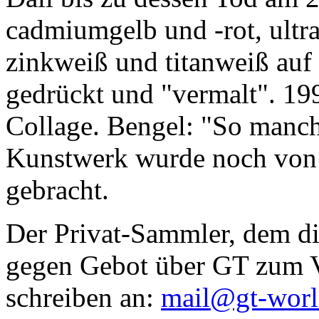
cadmiumgelb und -rot, ultr
zinkweiß und titanweiß auf d
gedrückt und "vermalt". 199
Collage. Bengel: "So manc
Kunstwerk wurde noch von Da
gebracht.
Der Privat-Sammler, dem die
gegen Gebot über GT zum Ve
schreiben an:
mail@gt-wor