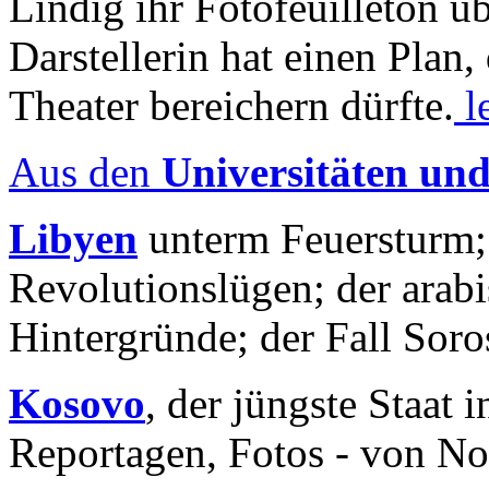
Lindig ihr Fotofeuilleton üb
Darstellerin hat einen Plan,
Theater bereichern dürfte.
l
Aus den
Universitäten un
Libyen
unterm Feuersturm;
Revolutionslügen; der arab
Hintergründe; der Fall Sor
Kosovo
, der jüngste Staat
Reportagen, Fotos - von No