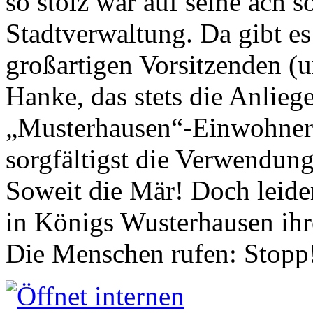
so stolz war auf seine ach s
Stadtverwaltung. Da gibt es
großartigen Vorsitzenden (
Hanke, das stets die Anlieg
„Musterhausen“-Einwohners
sorgfältigst die Verwendung
Soweit die Mär! Doch leider
in Königs Wusterhausen ih
Die Menschen rufen: Stopp