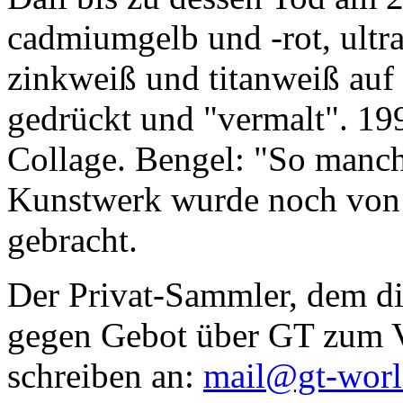
cadmiumgelb und -rot, ultr
zinkweiß und titanweiß auf d
gedrückt und "vermalt". 199
Collage. Bengel: "So manc
Kunstwerk wurde noch von Da
gebracht.
Der Privat-Sammler, dem die
gegen Gebot über GT zum Ve
schreiben an:
mail@gt-wor