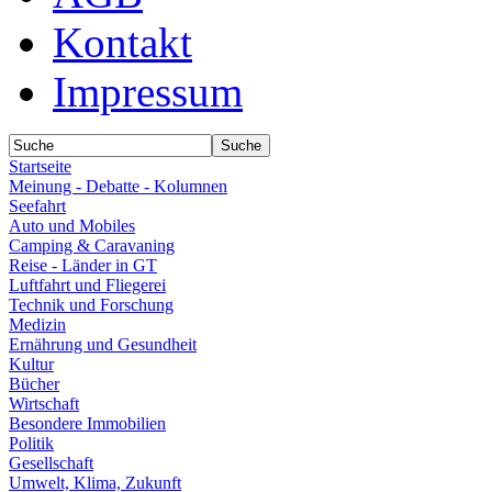
Kontakt
Impressum
Startseite
Meinung - Debatte - Kolumnen
Seefahrt
Auto und Mobiles
Camping & Caravaning
Reise - Länder in GT
Luftfahrt und Fliegerei
Technik und Forschung
Medizin
Ernährung und Gesundheit
Kultur
Bücher
Wirtschaft
Besondere Immobilien
Politik
Gesellschaft
Umwelt, Klima, Zukunft