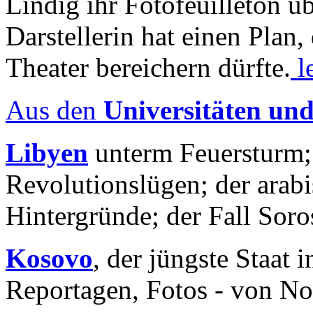
Lindig ihr Fotofeuilleton üb
Darstellerin hat einen Plan,
Theater bereichern dürfte.
l
Aus den
Universitäten un
Libyen
unterm Feuersturm;
Revolutionslügen; der arab
Hintergründe; der Fall Sor
Kosovo
, der jüngste Staat
Reportagen, Fotos - von No