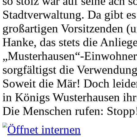
so stolz war auf seine ach s
Stadtverwaltung. Da gibt es
großartigen Vorsitzenden (
Hanke, das stets die Anlieg
„Musterhausen“-Einwohners
sorgfältigst die Verwendung
Soweit die Mär! Doch leider
in Königs Wusterhausen ih
Die Menschen rufen: Stopp