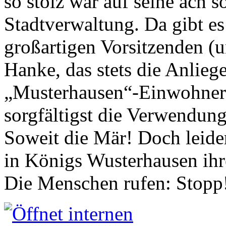
so stolz war auf seine ach s
Stadtverwaltung. Da gibt es
großartigen Vorsitzenden (
Hanke, das stets die Anlieg
„Musterhausen“-Einwohners
sorgfältigst die Verwendung
Soweit die Mär! Doch leider
in Königs Wusterhausen ih
Die Menschen rufen: Stopp