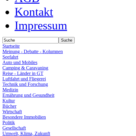
Kontakt
Impressum
Startseite
Meinung - Debatte - Kolumnen
Seefahrt
Auto und Mobiles
Camping & Caravaning
Reise - Länder in GT
Luftfahrt und Fliegerei
Technik und Forschung
Medizin
Ernährung und Gesundheit
Kultur
Bücher
Wirtschaft
Besondere Immobilien
Politik
Gesellschaft
Umwelt, Klima, Zukunft