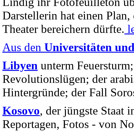
Lindig ihr Fotofeuilleton üb
Darstellerin hat einen Plan,
Theater bereichern dürfte.
l
Aus den
Universitäten un
Libyen
unterm Feuersturm;
Revolutionslügen; der arab
Hintergründe; der Fall Sor
Kosovo
, der jüngste Staat
Reportagen, Fotos - von No