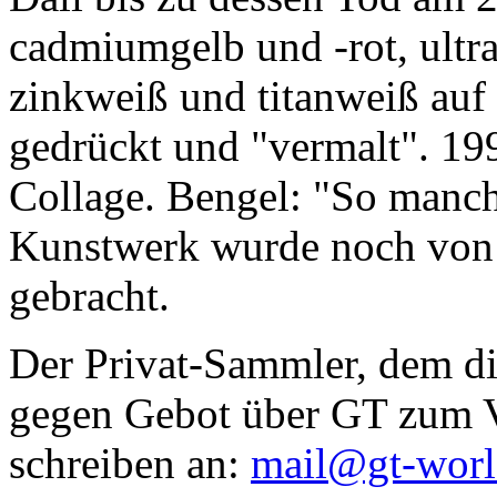
cadmiumgelb und -rot, ultr
zinkweiß und titanweiß auf d
gedrückt und "vermalt". 199
Collage. Bengel: "So manc
Kunstwerk wurde noch von Da
gebracht.
Der Privat-Sammler, dem die
gegen Gebot über GT zum Ve
schreiben an:
mail@gt-wor