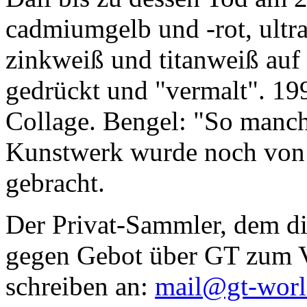
cadmiumgelb und -rot, ultr
zinkweiß und titanweiß auf d
gedrückt und "vermalt". 199
Collage. Bengel: "So manc
Kunstwerk wurde noch von Da
gebracht.
Der Privat-Sammler, dem die
gegen Gebot über GT zum Ve
schreiben an:
mail@gt-wor