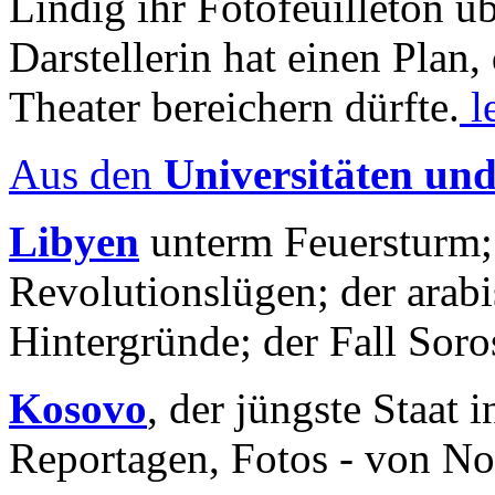
Lindig ihr Fotofeuilleton üb
Darstellerin hat einen Plan,
Theater bereichern dürfte.
l
Aus den
Universitäten un
Libyen
unterm Feuersturm;
Revolutionslügen; der arab
Hintergründe; der Fall Sor
Kosovo
, der jüngste Staat
Reportagen, Fotos - von No