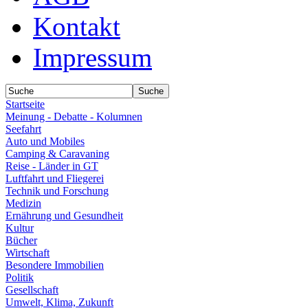
Kontakt
Impressum
Startseite
Meinung - Debatte - Kolumnen
Seefahrt
Auto und Mobiles
Camping & Caravaning
Reise - Länder in GT
Luftfahrt und Fliegerei
Technik und Forschung
Medizin
Ernährung und Gesundheit
Kultur
Bücher
Wirtschaft
Besondere Immobilien
Politik
Gesellschaft
Umwelt, Klima, Zukunft