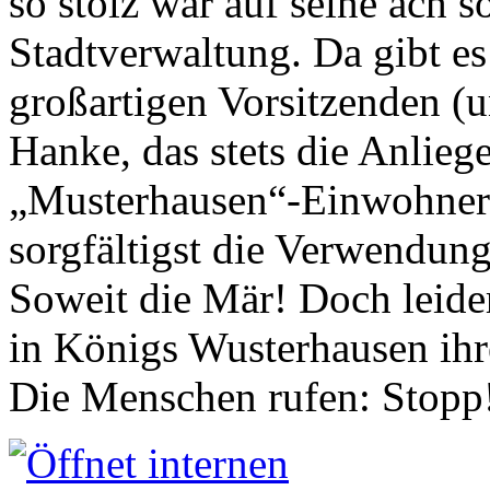
so stolz war auf seine ach s
Stadtverwaltung. Da gibt es
großartigen Vorsitzenden (
Hanke, das stets die Anlieg
„Musterhausen“-Einwohners
sorgfältigst die Verwendung
Soweit die Mär! Doch leider
in Königs Wusterhausen ih
Die Menschen rufen: Stopp