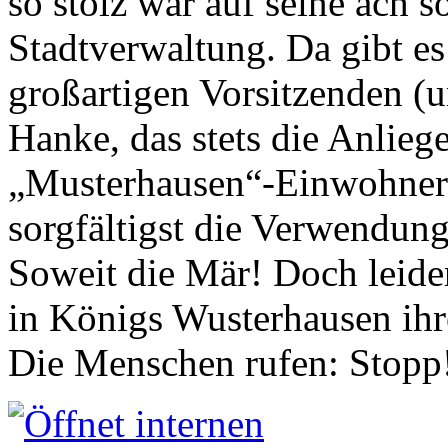
so stolz war auf seine ach s
Stadtverwaltung. Da gibt es
großartigen Vorsitzenden (
Hanke, das stets die Anlieg
„Musterhausen“-Einwohners
sorgfältigst die Verwendung
Soweit die Mär! Doch leider
in Königs Wusterhausen ih
Die Menschen rufen: Stopp