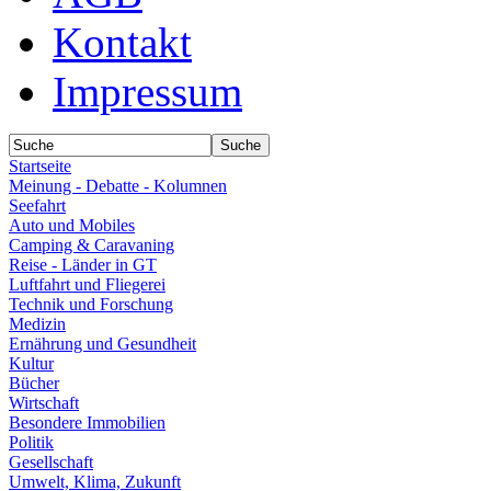
Kontakt
Impressum
Startseite
Meinung - Debatte - Kolumnen
Seefahrt
Auto und Mobiles
Camping & Caravaning
Reise - Länder in GT
Luftfahrt und Fliegerei
Technik und Forschung
Medizin
Ernährung und Gesundheit
Kultur
Bücher
Wirtschaft
Besondere Immobilien
Politik
Gesellschaft
Umwelt, Klima, Zukunft