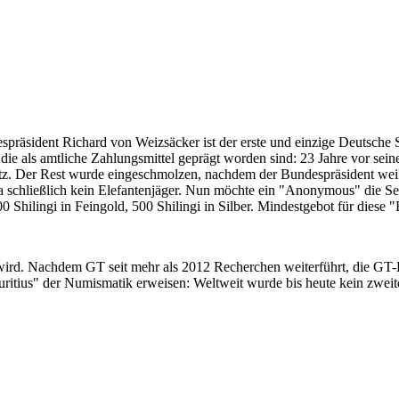
despräsident Richard von Weizsäcker ist der erste und einzige Deutsche 
ie als amtliche Zahlungsmittel geprägt worden sind: 23 Jahre vor sei
 Satz. Der Rest wurde eingeschmolzen, nachdem der Bundespräsident we
i ja schließlich kein Elefantenjäger. Nun möchte ein "Anonymous" die S
 Shilingi in Feingold, 500 Shilingi in Silber. Mindestgebot für diese
 wird. Nachdem GT seit mehr als 2012 Recherchen weiterführt, die GT
itius" der Numismatik erweisen: Weltweit wurde bis heute kein zweite