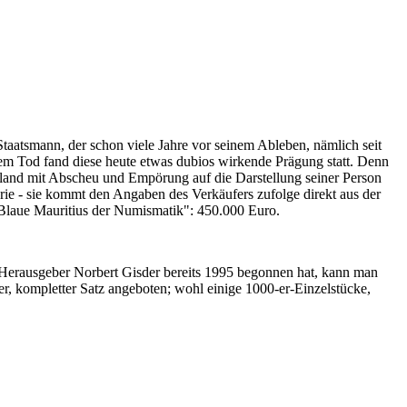
Staatsmann, der schon viele Jahre vor seinem Ableben, nämlich seit
nem Tod fand diese heute etwas dubios wirkende Prägung statt. Denn
iland mit Abscheu und Empörung auf die Darstellung seiner Person
erie - sie kommt den Angaben des Verkäufers zufolge direkt aus der
 "Blaue Mauritius der Numismatik": 450.000 Euro.
-Herausgeber Norbert Gisder bereits 1995 begonnen hat, kann man
r, kompletter Satz angeboten; wohl einige 1000-er-Einzelstücke,