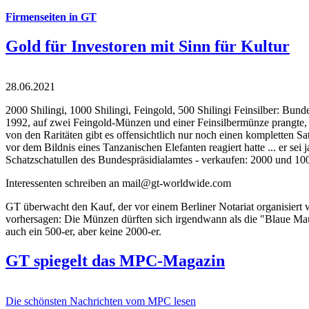
Firmenseiten in GT
Gold für Investoren mit Sinn für Kultur
28.06.2021
2000 Shilingi, 1000 Shilingi, Feingold, 500 Shilingi Feinsilber: Bun
1992, auf zwei Feingold-Münzen und einer Feinsilbermünze prangte, d
von den Raritäten gibt es offensichtlich nur noch einen kompletten
vor dem Bildnis eines Tanzanischen Elefanten reagiert hatte ... er se
Schatzschatullen des Bundespräsidialamtes - verkaufen: 2000 und 1000
Interessenten schreiben an mail@gt-worldwide.com
GT überwacht den Kauf, der vor einem Berliner Notariat organisiert
vorhersagen: Die Münzen dürften sich irgendwann als die "Blaue Maur
auch ein 500-er, aber keine 2000-er.
GT spiegelt das MPC-Magazin
Die schönsten Nachrichten vom MPC lesen