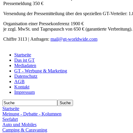
Pressemeldung 350 €
Versendung der Pressemitteilung über den speziellen GT-Verteiler: 1
Organisation einer Pressekonferenz 1900 €
je zzgl. MwSt. und Tagespausch von 650 € (garantierte Verbreitung).
Chiffre 3113 | Anfragen:
mail@gt-worldwide.com
Startseite
Das ist GT
Mediadaten
GT - Werbung & Marketing
Datenschutz
AGB
Kontakt
Impressum
Startseite
Meinung - Debatte - Kolumnen
Seefahrt
Auto und Mobiles
Camping & Caravaning