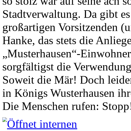
so stolz war auf seine ach s
Stadtverwaltung. Da gibt es
großartigen Vorsitzenden (
Hanke, das stets die Anlieg
„Musterhausen“-Einwohners
sorgfältigst die Verwendung
Soweit die Mär! Doch leider
in Königs Wusterhausen ih
Die Menschen rufen: Stopp