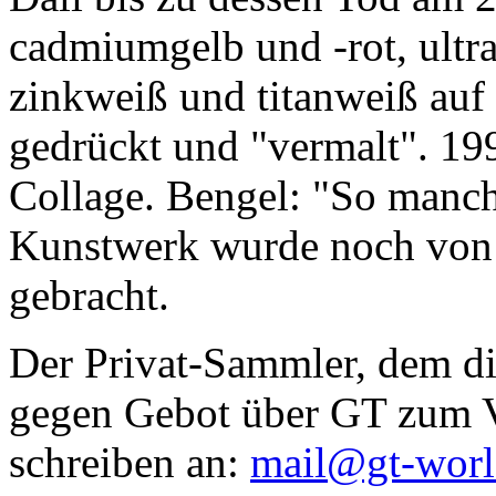
cadmiumgelb und -rot, ultr
zinkweiß und titanweiß auf d
gedrückt und "vermalt". 199
Collage. Bengel: "So manc
Kunstwerk wurde noch von Da
gebracht.
Der Privat-Sammler, dem die
gegen Gebot über GT zum Ve
schreiben an:
mail@gt-wor