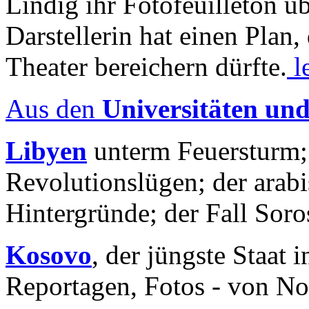
Lindig ihr Fotofeuilleton üb
Darstellerin hat einen Plan,
Theater bereichern dürfte.
l
Aus den
Universitäten un
Libyen
unterm Feuersturm;
Revolutionslügen; der arab
Hintergründe; der Fall Sor
Kosovo
, der jüngste Staat
Reportagen, Fotos - von No