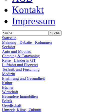
Kontakt
Impressum
Startseite
Meinung - Debatte - Kolumnen
Seefahrt
Auto und Mobiles
Camping & Caravaning
Reise - Länder in GT
Luftfahrt und Fliegerei
Technik und Forschung
Medizin
Ernährung und Gesundheit
Kultur
Bücher
Wirtschaft
Besondere Immobilien
Politik
Gesellschaft
Umwelt, Klima, Zukunft