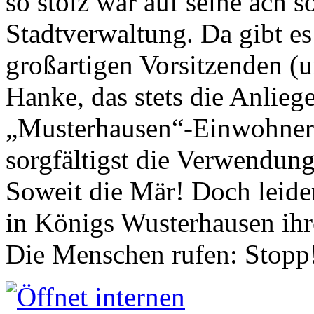
so stolz war auf seine ach s
Stadtverwaltung. Da gibt es
großartigen Vorsitzenden (
Hanke, das stets die Anlieg
„Musterhausen“-Einwohners
sorgfältigst die Verwendung
Soweit die Mär! Doch leider
in Königs Wusterhausen ih
Die Menschen rufen: Stopp