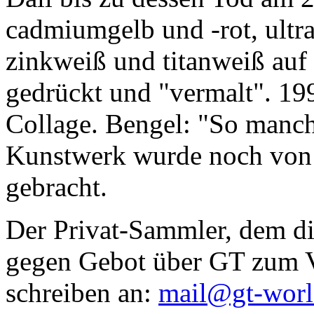
cadmiumgelb und -rot, ultr
zinkweiß und titanweiß auf d
gedrückt und "vermalt". 199
Collage. Bengel: "So manc
Kunstwerk wurde noch von Da
gebracht.
Der Privat-Sammler, dem die
gegen Gebot über GT zum Ve
schreiben an:
mail@gt-wor