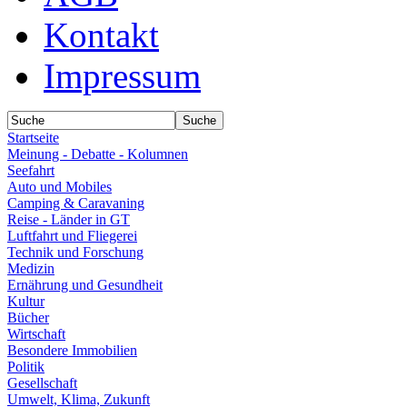
Kontakt
Impressum
Startseite
Meinung - Debatte - Kolumnen
Seefahrt
Auto und Mobiles
Camping & Caravaning
Reise - Länder in GT
Luftfahrt und Fliegerei
Technik und Forschung
Medizin
Ernährung und Gesundheit
Kultur
Bücher
Wirtschaft
Besondere Immobilien
Politik
Gesellschaft
Umwelt, Klima, Zukunft