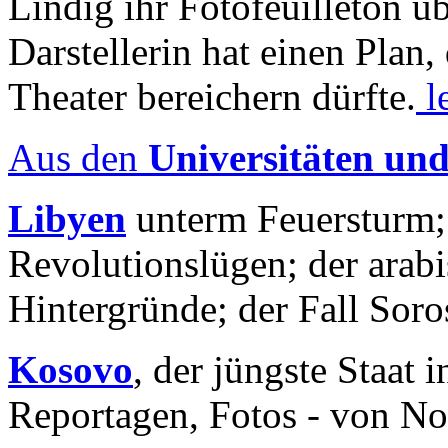
Lindig ihr Fotofeuilleton üb
Darstellerin hat einen Plan,
Theater bereichern dürfte.
l
Aus den
Universitäten un
Libyen
unterm Feuersturm;
Revolutionslügen; der arab
Hintergründe; der Fall Sor
Kosovo
, der jüngste Staat
Reportagen, Fotos - von No