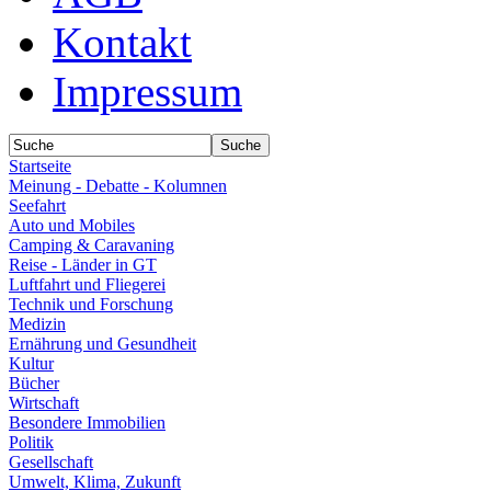
Kontakt
Impressum
Startseite
Meinung - Debatte - Kolumnen
Seefahrt
Auto und Mobiles
Camping & Caravaning
Reise - Länder in GT
Luftfahrt und Fliegerei
Technik und Forschung
Medizin
Ernährung und Gesundheit
Kultur
Bücher
Wirtschaft
Besondere Immobilien
Politik
Gesellschaft
Umwelt, Klima, Zukunft