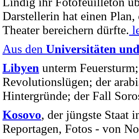
Lindig ihr Fotofeuilleton üb
Darstellerin hat einen Plan,
Theater bereichern dürfte.
l
Aus den
Universitäten un
Libyen
unterm Feuersturm;
Revolutionslügen; der arab
Hintergründe; der Fall Sor
Kosovo
, der jüngste Staat
Reportagen, Fotos - von No