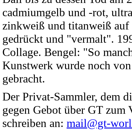
cadmiumgelb und -rot, ultr
zinkweiß und titanweiß auf d
gedrückt und "vermalt". 199
Collage. Bengel: "So manc
Kunstwerk wurde noch von Da
gebracht.
Der Privat-Sammler, dem die
gegen Gebot über GT zum Ve
schreiben an:
mail@gt-wor