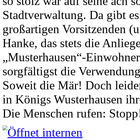
so stolz war auf seine ach s
Stadtverwaltung. Da gibt es
großartigen Vorsitzenden (
Hanke, das stets die Anlieg
„Musterhausen“-Einwohners
sorgfältigst die Verwendung
Soweit die Mär! Doch leider
in Königs Wusterhausen ih
Die Menschen rufen: Stopp