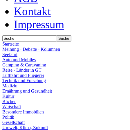
Kontakt
Impressum
Startseite
Meinung - Debatte - Kolumnen
Seefahrt
Auto und Mobiles
Camping & Caravaning
Reise - Länder in GT
Luftfahrt und Fliegerei
Technik und Forschung
Medizin
Ernährung und Gesundheit
Kultur
Bücher
Wirtschaft
Besondere Immobilien
Politik
Gesellschaft
Umwelt, Klima, Zukunft