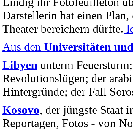
Lindig ihr Fotofeuilleton üb
Darstellerin hat einen Plan,
Theater bereichern dürfte.
l
Aus den
Universitäten un
Libyen
unterm Feuersturm;
Revolutionslügen; der arab
Hintergründe; der Fall Sor
Kosovo
, der jüngste Staat
Reportagen, Fotos - von No