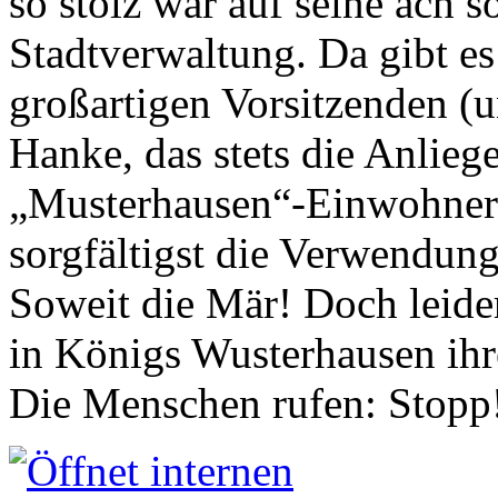
so stolz war auf seine ach s
Stadtverwaltung. Da gibt es
großartigen Vorsitzenden (
Hanke, das stets die Anlieg
„Musterhausen“-Einwohners
sorgfältigst die Verwendung
Soweit die Mär! Doch leider
in Königs Wusterhausen ih
Die Menschen rufen: Stopp