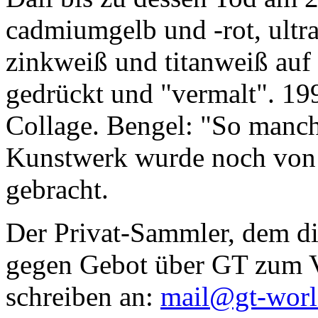
cadmiumgelb und -rot, ultr
zinkweiß und titanweiß auf d
gedrückt und "vermalt". 199
Collage. Bengel: "So manc
Kunstwerk wurde noch von Da
gebracht.
Der Privat-Sammler, dem die
gegen Gebot über GT zum Ve
schreiben an:
mail@gt-wor