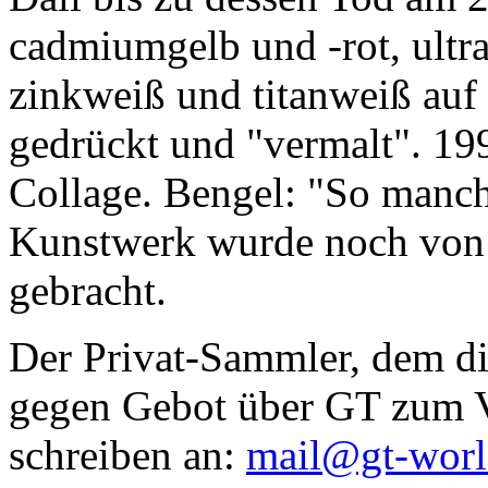
cadmiumgelb und -rot, ultr
zinkweiß und titanweiß auf d
gedrückt und "vermalt". 199
Collage. Bengel: "So manc
Kunstwerk wurde noch von Da
gebracht.
Der Privat-Sammler, dem die
gegen Gebot über GT zum Ve
schreiben an:
mail@gt-wor