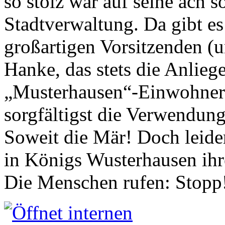
so stolz war auf seine ach s
Stadtverwaltung. Da gibt es
großartigen Vorsitzenden (
Hanke, das stets die Anlieg
„Musterhausen“-Einwohners
sorgfältigst die Verwendung
Soweit die Mär! Doch leider
in Königs Wusterhausen ih
Die Menschen rufen: Stopp