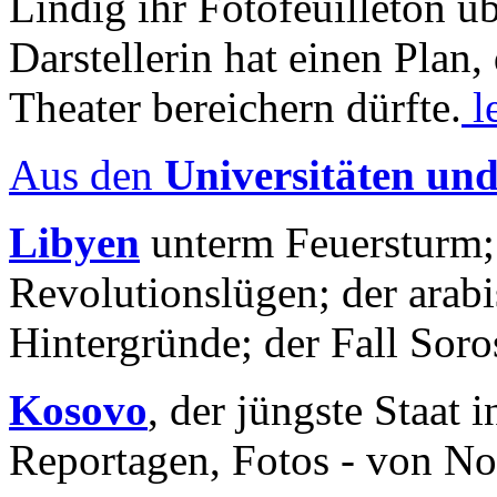
Lindig ihr Fotofeuilleton üb
Darstellerin hat einen Plan,
Theater bereichern dürfte.
l
Aus den
Universitäten un
Libyen
unterm Feuersturm;
Revolutionslügen; der arab
Hintergründe; der Fall Sor
Kosovo
, der jüngste Staat
Reportagen, Fotos - von No