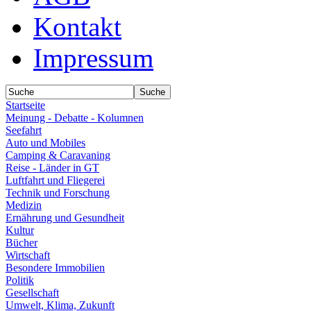
Kontakt
Impressum
Startseite
Meinung - Debatte - Kolumnen
Seefahrt
Auto und Mobiles
Camping & Caravaning
Reise - Länder in GT
Luftfahrt und Fliegerei
Technik und Forschung
Medizin
Ernährung und Gesundheit
Kultur
Bücher
Wirtschaft
Besondere Immobilien
Politik
Gesellschaft
Umwelt, Klima, Zukunft