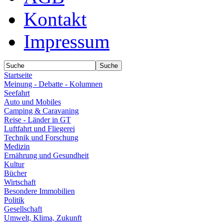
Kontakt
Impressum
Startseite
Meinung - Debatte - Kolumnen
Seefahrt
Auto und Mobiles
Camping & Caravaning
Reise - Länder in GT
Luftfahrt und Fliegerei
Technik und Forschung
Medizin
Ernährung und Gesundheit
Kultur
Bücher
Wirtschaft
Besondere Immobilien
Politik
Gesellschaft
Umwelt, Klima, Zukunft