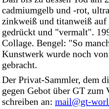
cadmiumgelb und -rot, ultr
zinkweiß und titanweiß auf d
gedrückt und "vermalt". 199
Collage. Bengel: "So manc
Kunstwerk wurde noch von Da
gebracht.
Der Privat-Sammler, dem die
gegen Gebot über GT zum Ve
schreiben an:
mail@gt-wor