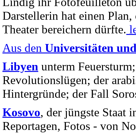
Lindig ihr Fotofeuilleton üb
Darstellerin hat einen Plan,
Theater bereichern dürfte.
l
Aus den
Universitäten un
Libyen
unterm Feuersturm;
Revolutionslügen; der arab
Hintergründe; der Fall Sor
Kosovo
, der jüngste Staat
Reportagen, Fotos - von No