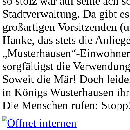
so stolz war auf seine ach s
Stadtverwaltung. Da gibt es
großartigen Vorsitzenden (
Hanke, das stets die Anlieg
„Musterhausen“-Einwohners
sorgfältigst die Verwendung
Soweit die Mär! Doch leider
in Königs Wusterhausen ih
Die Menschen rufen: Stopp