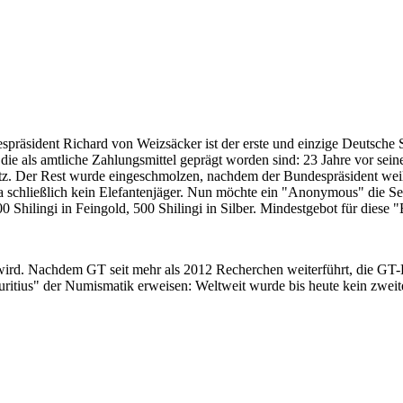
despräsident Richard von Weizsäcker ist der erste und einzige Deutsche 
ie als amtliche Zahlungsmittel geprägt worden sind: 23 Jahre vor sei
 Satz. Der Rest wurde eingeschmolzen, nachdem der Bundespräsident we
i ja schließlich kein Elefantenjäger. Nun möchte ein "Anonymous" die S
 Shilingi in Feingold, 500 Shilingi in Silber. Mindestgebot für diese
 wird. Nachdem GT seit mehr als 2012 Recherchen weiterführt, die GT
itius" der Numismatik erweisen: Weltweit wurde bis heute kein zweite