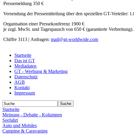
Pressemeldung 350 €
Versendung der Pressemitteilung über den speziellen GT-Verteiler: 1
Organisation einer Pressekonferenz 1900 €
je zzgl. MwSt. und Tagespausch von 650 € (garantierte Verbreitung).
Chiffre 3113 | Anfragen:
mail@gt-worldwide.com
Startseite
Das ist GT
Mediadaten
GT - Werbung & Marketing
Datenschutz
AGB
Kontakt
Impressum
Startseite
Meinung - Debatte - Kolumnen
Seefahrt
Auto und Mobiles
Camping & Caravaning