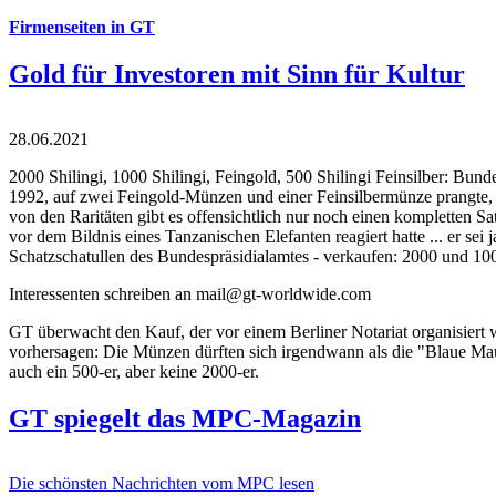
Firmenseiten in GT
Gold für Investoren mit Sinn für Kultur
28.06.2021
2000 Shilingi, 1000 Shilingi, Feingold, 500 Shilingi Feinsilber: Bun
1992, auf zwei Feingold-Münzen und einer Feinsilbermünze prangte, d
von den Raritäten gibt es offensichtlich nur noch einen kompletten
vor dem Bildnis eines Tanzanischen Elefanten reagiert hatte ... er se
Schatzschatullen des Bundespräsidialamtes - verkaufen: 2000 und 1000
Interessenten schreiben an mail@gt-worldwide.com
GT überwacht den Kauf, der vor einem Berliner Notariat organisiert
vorhersagen: Die Münzen dürften sich irgendwann als die "Blaue Maur
auch ein 500-er, aber keine 2000-er.
GT spiegelt das MPC-Magazin
Die schönsten Nachrichten vom MPC lesen