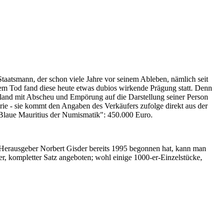
Staatsmann, der schon viele Jahre vor seinem Ableben, nämlich seit
nem Tod fand diese heute etwas dubios wirkende Prägung statt. Denn
iland mit Abscheu und Empörung auf die Darstellung seiner Person
erie - sie kommt den Angaben des Verkäufers zufolge direkt aus der
 "Blaue Mauritius der Numismatik": 450.000 Euro.
-Herausgeber Norbert Gisder bereits 1995 begonnen hat, kann man
r, kompletter Satz angeboten; wohl einige 1000-er-Einzelstücke,