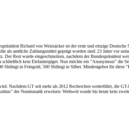
despräsident Richard von Weizsäcker ist der erste und einzige Deutsche 
ie als amtliche Zahlungsmittel geprägt worden sind: 23 Jahre vor sei
 Satz. Der Rest wurde eingeschmolzen, nachdem der Bundespräsident we
i ja schließlich kein Elefantenjäger. Nun möchte ein "Anonymous" die S
 Shilingi in Feingold, 500 Shilingi in Silber. Mindestgebot für diese
 wird. Nachdem GT seit mehr als 2012 Recherchen weiterführt, die GT
itius" der Numismatik erweisen: Weltweit wurde bis heute kein zweite