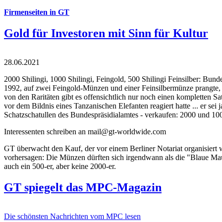
Firmenseiten in GT
Gold für Investoren mit Sinn für Kultur
28.06.2021
2000 Shilingi, 1000 Shilingi, Feingold, 500 Shilingi Feinsilber: Bun
1992, auf zwei Feingold-Münzen und einer Feinsilbermünze prangte, d
von den Raritäten gibt es offensichtlich nur noch einen kompletten
vor dem Bildnis eines Tanzanischen Elefanten reagiert hatte ... er se
Schatzschatullen des Bundespräsidialamtes - verkaufen: 2000 und 1000
Interessenten schreiben an mail@gt-worldwide.com
GT überwacht den Kauf, der vor einem Berliner Notariat organisiert
vorhersagen: Die Münzen dürften sich irgendwann als die "Blaue Maur
auch ein 500-er, aber keine 2000-er.
GT spiegelt das MPC-Magazin
Die schönsten Nachrichten vom MPC lesen