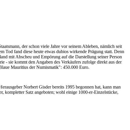
Staatsmann, der schon viele Jahre vor seinem Ableben, nämlich seit
nem Tod fand diese heute etwas dubios wirkende Prägung statt. Denn
iland mit Abscheu und Empörung auf die Darstellung seiner Person
erie - sie kommt den Angaben des Verkäufers zufolge direkt aus der
 "Blaue Mauritius der Numismatik": 450.000 Euro.
-Herausgeber Norbert Gisder bereits 1995 begonnen hat, kann man
r, kompletter Satz angeboten; wohl einige 1000-er-Einzelstücke,