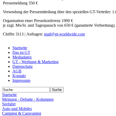
Pressemeldung 350 €
Versendung der Pressemitteilung über den speziellen GT-Verteiler: 1
Organisation einer Pressekonferenz 1900 €
je zzgl. MwSt. und Tagespausch von 650 € (garantierte Verbreitung).
Chiffre 3113 | Anfragen:
mail@gt-worldwide.com
Startseite
Das ist GT
Mediadaten
GT - Werbung & Marketing
Datenschutz
AGB
Kontakt
Impressum
Startseite
Meinung - Debatte - Kolumnen
Seefahrt
Auto und Mobiles
Camping & Caravaning