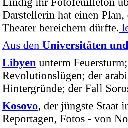
Lindig ihr Fotofeuilleton üb
Darstellerin hat einen Plan,
Theater bereichern dürfte.
l
Aus den
Universitäten un
Libyen
unterm Feuersturm;
Revolutionslügen; der arab
Hintergründe; der Fall Sor
Kosovo
, der jüngste Staat
Reportagen, Fotos - von No