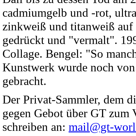
cadmiumgelb und -rot, ultr
zinkweiß und titanweiß auf d
gedrückt und "vermalt". 199
Collage. Bengel: "So manc
Kunstwerk wurde noch von Da
gebracht.
Der Privat-Sammler, dem die
gegen Gebot über GT zum Ve
schreiben an:
mail@gt-wor