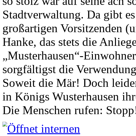
so stolz war auf seine ach s
Stadtverwaltung. Da gibt es
großartigen Vorsitzenden (
Hanke, das stets die Anlieg
„Musterhausen“-Einwohners
sorgfältigst die Verwendung
Soweit die Mär! Doch leider
in Königs Wusterhausen ih
Die Menschen rufen: Stopp