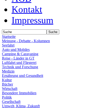
Kontakt
Impressum
Startseite
Meinung - Debatte - Kolumnen
Seefahrt
Auto und Mobiles
Camping & Caravaning
Reise - Länder in GT
Luftfahrt und Fliegerei
Technik und Forschung
Medizin
Ernährung und Gesundheit
Kultur
Bücher
Wirtschaft
Besondere Immobilien
Politik
Gesellschaft
Umwelt, Klima, Zukunft