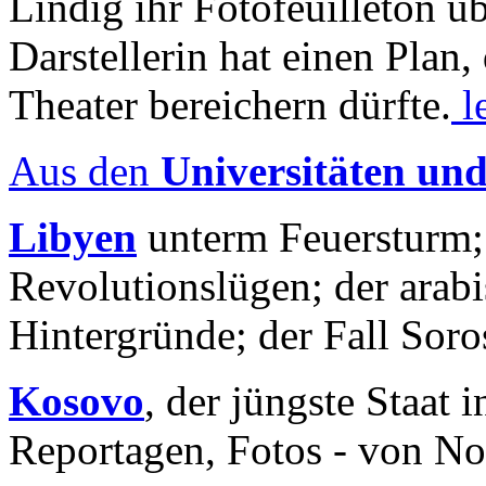
Lindig ihr Fotofeuilleton üb
Darstellerin hat einen Plan,
Theater bereichern dürfte.
l
Aus den
Universitäten un
Libyen
unterm Feuersturm;
Revolutionslügen; der arab
Hintergründe; der Fall Sor
Kosovo
, der jüngste Staat
Reportagen, Fotos - von No