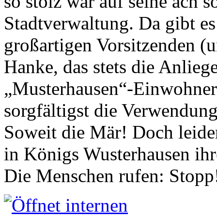
so stolz war auf seine ach s
Stadtverwaltung. Da gibt es
großartigen Vorsitzenden (
Hanke, das stets die Anlieg
„Musterhausen“-Einwohners
sorgfältigst die Verwendung
Soweit die Mär! Doch leider
in Königs Wusterhausen ih
Die Menschen rufen: Stopp