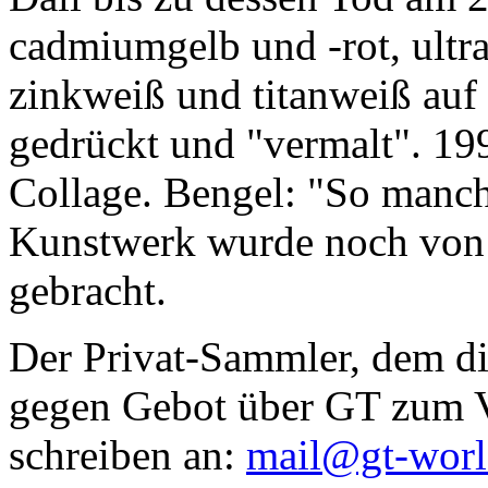
cadmiumgelb und -rot, ultr
zinkweiß und titanweiß auf d
gedrückt und "vermalt". 199
Collage. Bengel: "So manc
Kunstwerk wurde noch von Da
gebracht.
Der Privat-Sammler, dem die
gegen Gebot über GT zum Ve
schreiben an:
mail@gt-wor