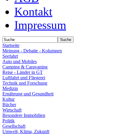
Kontakt
Impressum
Startseite
Meinung - Debatte - Kolumnen
Seefahrt
Auto und Mobiles
Camping & Caravaning
Reise - Länder in GT
Luftfahrt und Fliegerei
Technik und Forschung
Medizin
Ernährung und Gesundheit
Kultur
Bücher
Wirtschaft
Besondere Immobilien
Politik
Gesellschaft
Umwelt, Klima, Zukunft