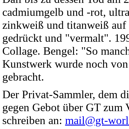
cadmiumgelb und -rot, ultr
zinkweiß und titanweiß auf d
gedrückt und "vermalt". 199
Collage. Bengel: "So manc
Kunstwerk wurde noch von Da
gebracht.
Der Privat-Sammler, dem die
gegen Gebot über GT zum Ve
schreiben an:
mail@gt-wor