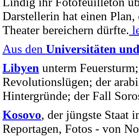
Lindig ihr Fotofeuilleton üb
Darstellerin hat einen Plan,
Theater bereichern dürfte.
l
Aus den
Universitäten un
Libyen
unterm Feuersturm;
Revolutionslügen; der arab
Hintergründe; der Fall Sor
Kosovo
, der jüngste Staat
Reportagen, Fotos - von No