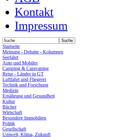
Kontakt
Impressum
Startseite
Meinung - Debatte - Kolumnen
Seefahrt
Auto und Mobiles
Camping & Caravaning
Reise - Länder in GT
Luftfahrt und Fliegerei
Technik und Forschung
Medizin
Ernährung und Gesundheit
Kultur
Bücher
Wirtschaft
Besondere Immobilien
Politik
Gesellschaft
Umwelt, Klima, Zukunft