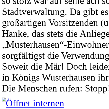
so stolz war auf seine ach s
Stadtverwaltung. Da gibt es
großartigen Vorsitzenden (
Hanke, das stets die Anlieg
„Musterhausen“-Einwohners
sorgfältigst die Verwendung
Soweit die Mär! Doch leider
in Königs Wusterhausen ih
Die Menschen rufen: Stopp