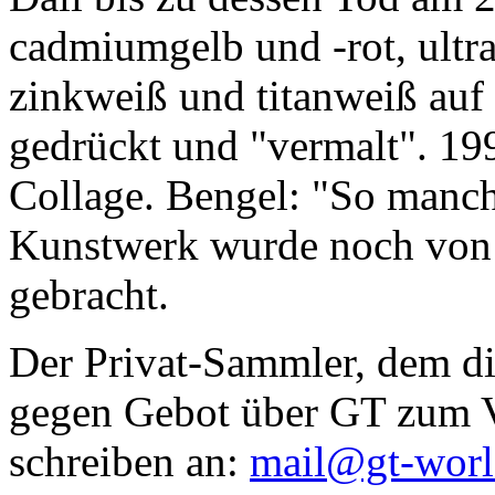
cadmiumgelb und -rot, ultr
zinkweiß und titanweiß auf d
gedrückt und "vermalt". 199
Collage. Bengel: "So manc
Kunstwerk wurde noch von Da
gebracht.
Der Privat-Sammler, dem die
gegen Gebot über GT zum Ve
schreiben an:
mail@gt-wor