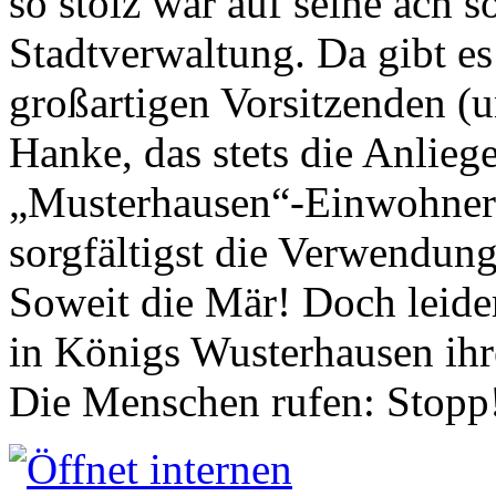
so stolz war auf seine ach s
Stadtverwaltung. Da gibt es
großartigen Vorsitzenden (
Hanke, das stets die Anlieg
„Musterhausen“-Einwohners
sorgfältigst die Verwendung
Soweit die Mär! Doch leider
in Königs Wusterhausen ih
Die Menschen rufen: Stopp