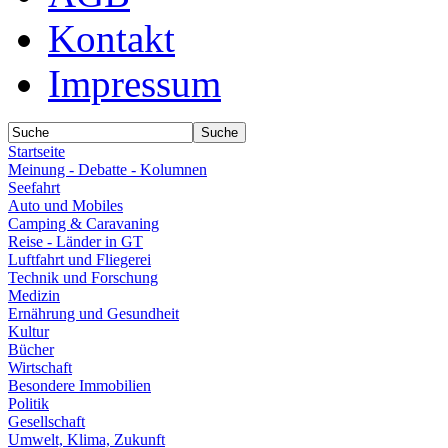
Kontakt
Impressum
Startseite
Meinung - Debatte - Kolumnen
Seefahrt
Auto und Mobiles
Camping & Caravaning
Reise - Länder in GT
Luftfahrt und Fliegerei
Technik und Forschung
Medizin
Ernährung und Gesundheit
Kultur
Bücher
Wirtschaft
Besondere Immobilien
Politik
Gesellschaft
Umwelt, Klima, Zukunft