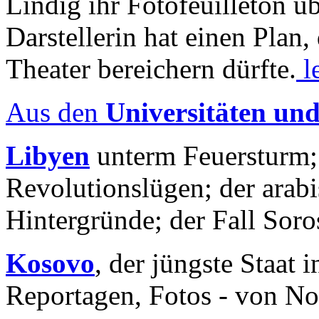
Lindig ihr Fotofeuilleton üb
Darstellerin hat einen Plan,
Theater bereichern dürfte.
l
Aus den
Universitäten un
Libyen
unterm Feuersturm;
Revolutionslügen; der arab
Hintergründe; der Fall Sor
Kosovo
, der jüngste Staat
Reportagen, Fotos - von No