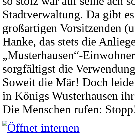
so stolz war auf seine ach s
Stadtverwaltung. Da gibt es
großartigen Vorsitzenden (
Hanke, das stets die Anlieg
„Musterhausen“-Einwohners
sorgfältigst die Verwendung
Soweit die Mär! Doch leider
in Königs Wusterhausen ih
Die Menschen rufen: Stopp