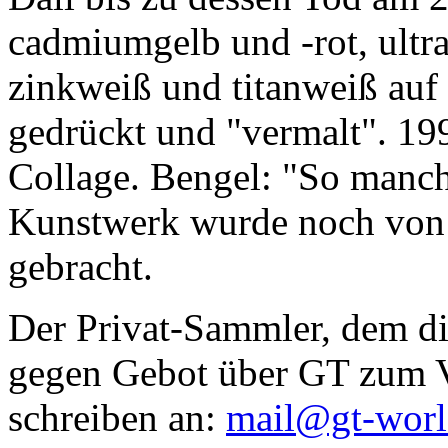
cadmiumgelb und -rot, ultr
zinkweiß und titanweiß auf d
gedrückt und "vermalt". 199
Collage. Bengel: "So manc
Kunstwerk wurde noch von Da
gebracht.
Der Privat-Sammler, dem die
gegen Gebot über GT zum Ve
schreiben an:
mail@gt-wor