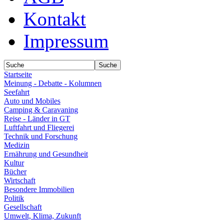
Kontakt
Impressum
Startseite
Meinung - Debatte - Kolumnen
Seefahrt
Auto und Mobiles
Camping & Caravaning
Reise - Länder in GT
Luftfahrt und Fliegerei
Technik und Forschung
Medizin
Ernährung und Gesundheit
Kultur
Bücher
Wirtschaft
Besondere Immobilien
Politik
Gesellschaft
Umwelt, Klima, Zukunft