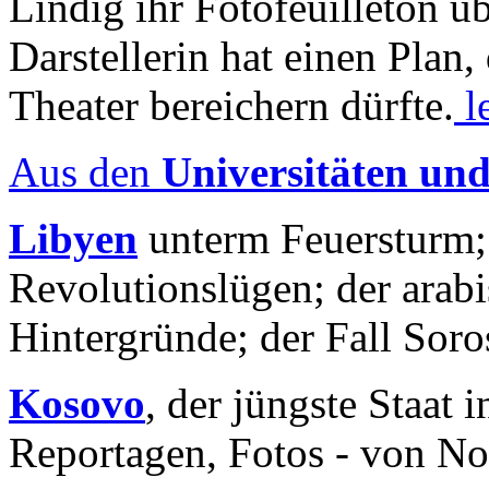
Lindig ihr Fotofeuilleton üb
Darstellerin hat einen Plan,
Theater bereichern dürfte.
l
Aus den
Universitäten un
Libyen
unterm Feuersturm;
Revolutionslügen; der arab
Hintergründe; der Fall Sor
Kosovo
, der jüngste Staat
Reportagen, Fotos - von No