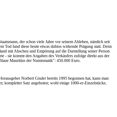
Staatsmann, der schon viele Jahre vor seinem Ableben, nämlich seit
nem Tod fand diese heute etwas dubios wirkende Prägung statt. Denn
iland mit Abscheu und Empörung auf die Darstellung seiner Person
erie - sie kommt den Angaben des Verkäufers zufolge direkt aus der
 "Blaue Mauritius der Numismatik": 450.000 Euro.
-Herausgeber Norbert Gisder bereits 1995 begonnen hat, kann man
r, kompletter Satz angeboten; wohl einige 1000-er-Einzelstücke,