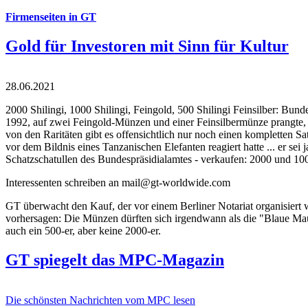
Firmenseiten in GT
Gold für Investoren mit Sinn für Kultur
28.06.2021
2000 Shilingi, 1000 Shilingi, Feingold, 500 Shilingi Feinsilber: Bun
1992, auf zwei Feingold-Münzen und einer Feinsilbermünze prangte, d
von den Raritäten gibt es offensichtlich nur noch einen kompletten
vor dem Bildnis eines Tanzanischen Elefanten reagiert hatte ... er se
Schatzschatullen des Bundespräsidialamtes - verkaufen: 2000 und 1000
Interessenten schreiben an mail@gt-worldwide.com
GT überwacht den Kauf, der vor einem Berliner Notariat organisiert
vorhersagen: Die Münzen dürften sich irgendwann als die "Blaue Maur
auch ein 500-er, aber keine 2000-er.
GT spiegelt das MPC-Magazin
Die schönsten Nachrichten vom MPC lesen