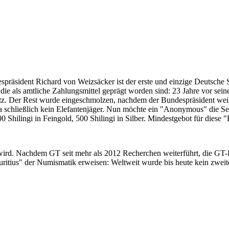
despräsident Richard von Weizsäcker ist der erste und einzige Deutsche 
ie als amtliche Zahlungsmittel geprägt worden sind: 23 Jahre vor sei
 Satz. Der Rest wurde eingeschmolzen, nachdem der Bundespräsident we
i ja schließlich kein Elefantenjäger. Nun möchte ein "Anonymous" die S
 Shilingi in Feingold, 500 Shilingi in Silber. Mindestgebot für diese
 wird. Nachdem GT seit mehr als 2012 Recherchen weiterführt, die GT
itius" der Numismatik erweisen: Weltweit wurde bis heute kein zweite