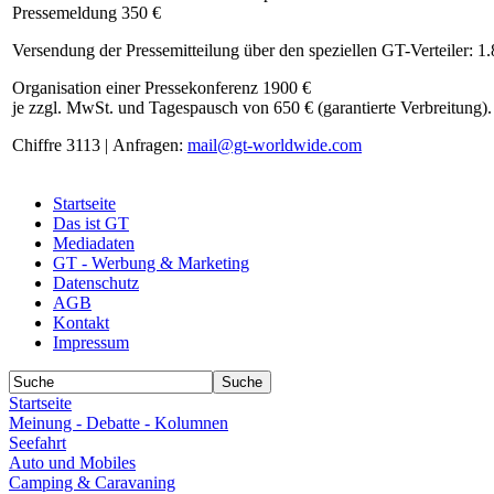
Pressemeldung 350 €
Versendung der Pressemitteilung über den speziellen GT-Verteiler: 1
Organisation einer Pressekonferenz 1900 €
je zzgl. MwSt. und Tagespausch von 650 € (garantierte Verbreitung).
Chiffre 3113 | Anfragen:
mail@gt-worldwide.com
Startseite
Das ist GT
Mediadaten
GT - Werbung & Marketing
Datenschutz
AGB
Kontakt
Impressum
Startseite
Meinung - Debatte - Kolumnen
Seefahrt
Auto und Mobiles
Camping & Caravaning