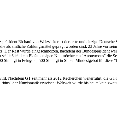
despräsident Richard von Weizsäcker ist der erste und einzige Deutsche 
ie als amtliche Zahlungsmittel geprägt worden sind: 23 Jahre vor sei
 Satz. Der Rest wurde eingeschmolzen, nachdem der Bundespräsident we
i ja schließlich kein Elefantenjäger. Nun möchte ein "Anonymous" die S
 Shilingi in Feingold, 500 Shilingi in Silber. Mindestgebot für diese
 wird. Nachdem GT seit mehr als 2012 Recherchen weiterführt, die GT
itius" der Numismatik erweisen: Weltweit wurde bis heute kein zweite