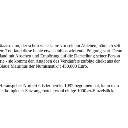
Staatsmann, der schon viele Jahre vor seinem Ableben, nämlich seit
nem Tod fand diese heute etwas dubios wirkende Prägung statt. Denn
iland mit Abscheu und Empörung auf die Darstellung seiner Person
erie - sie kommt den Angaben des Verkäufers zufolge direkt aus der
 "Blaue Mauritius der Numismatik": 450.000 Euro.
-Herausgeber Norbert Gisder bereits 1995 begonnen hat, kann man
r, kompletter Satz angeboten; wohl einige 1000-er-Einzelstücke,