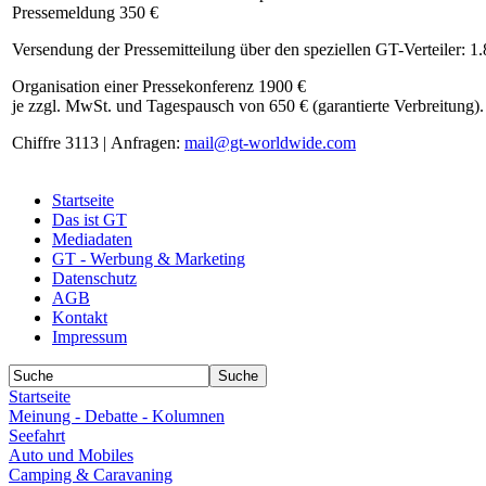
Pressemeldung 350 €
Versendung der Pressemitteilung über den speziellen GT-Verteiler: 1
Organisation einer Pressekonferenz 1900 €
je zzgl. MwSt. und Tagespausch von 650 € (garantierte Verbreitung).
Chiffre 3113 | Anfragen:
mail@gt-worldwide.com
Startseite
Das ist GT
Mediadaten
GT - Werbung & Marketing
Datenschutz
AGB
Kontakt
Impressum
Startseite
Meinung - Debatte - Kolumnen
Seefahrt
Auto und Mobiles
Camping & Caravaning