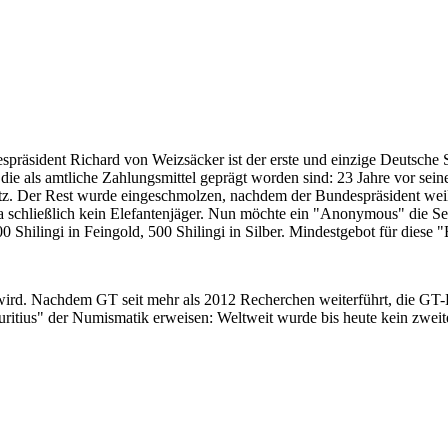
despräsident Richard von Weizsäcker ist der erste und einzige Deutsche 
ie als amtliche Zahlungsmittel geprägt worden sind: 23 Jahre vor sei
 Satz. Der Rest wurde eingeschmolzen, nachdem der Bundespräsident we
i ja schließlich kein Elefantenjäger. Nun möchte ein "Anonymous" die S
 Shilingi in Feingold, 500 Shilingi in Silber. Mindestgebot für diese
 wird. Nachdem GT seit mehr als 2012 Recherchen weiterführt, die GT
itius" der Numismatik erweisen: Weltweit wurde bis heute kein zweite