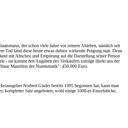
Staatsmann, der schon viele Jahre vor seinem Ableben, nämlich seit
nem Tod fand diese heute etwas dubios wirkende Prägung statt. Denn
iland mit Abscheu und Empörung auf die Darstellung seiner Person
erie - sie kommt den Angaben des Verkäufers zufolge direkt aus der
 "Blaue Mauritius der Numismatik": 450.000 Euro.
-Herausgeber Norbert Gisder bereits 1995 begonnen hat, kann man
r, kompletter Satz angeboten; wohl einige 1000-er-Einzelstücke,