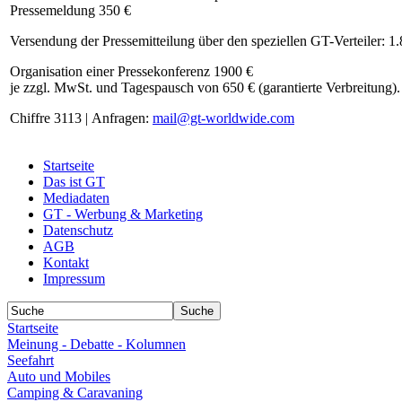
Pressemeldung 350 €
Versendung der Pressemitteilung über den speziellen GT-Verteiler: 1
Organisation einer Pressekonferenz 1900 €
je zzgl. MwSt. und Tagespausch von 650 € (garantierte Verbreitung).
Chiffre 3113 | Anfragen:
mail@gt-worldwide.com
Startseite
Das ist GT
Mediadaten
GT - Werbung & Marketing
Datenschutz
AGB
Kontakt
Impressum
Startseite
Meinung - Debatte - Kolumnen
Seefahrt
Auto und Mobiles
Camping & Caravaning