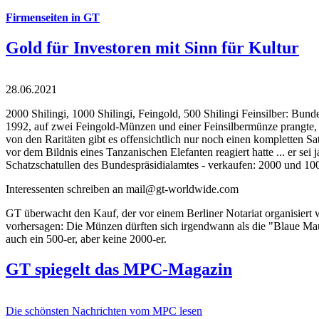
Firmenseiten in GT
Gold für Investoren mit Sinn für Kultur
28.06.2021
2000 Shilingi, 1000 Shilingi, Feingold, 500 Shilingi Feinsilber: Bun
1992, auf zwei Feingold-Münzen und einer Feinsilbermünze prangte, d
von den Raritäten gibt es offensichtlich nur noch einen kompletten
vor dem Bildnis eines Tanzanischen Elefanten reagiert hatte ... er se
Schatzschatullen des Bundespräsidialamtes - verkaufen: 2000 und 1000
Interessenten schreiben an mail@gt-worldwide.com
GT überwacht den Kauf, der vor einem Berliner Notariat organisiert
vorhersagen: Die Münzen dürften sich irgendwann als die "Blaue Maur
auch ein 500-er, aber keine 2000-er.
GT spiegelt das MPC-Magazin
Die schönsten Nachrichten vom MPC lesen