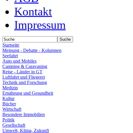
Kontakt
Impressum
Startseite
Meinung - Debatte - Kolumnen
Seefahrt
Auto und Mobiles
Camping & Caravaning
Reise - Länder in GT
Luftfahrt und Fliegerei
Technik und Forschung
Medizin
Ernährung und Gesundheit
Kultur
Bücher
Wirtschaft
Besondere Immobilien
Politik
Gesellschaft
Umwelt, Klima, Zukunft