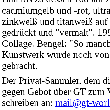
cadmiumgelb und -rot, ultr
zinkweiß und titanweiß auf d
gedrückt und "vermalt". 199
Collage. Bengel: "So manc
Kunstwerk wurde noch von Da
gebracht.
Der Privat-Sammler, dem die
gegen Gebot über GT zum Ve
schreiben an:
mail@gt-wor