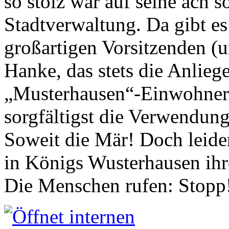
so stolz war auf seine ach s
Stadtverwaltung. Da gibt es
großartigen Vorsitzenden (
Hanke, das stets die Anlieg
„Musterhausen“-Einwohners
sorgfältigst die Verwendung
Soweit die Mär! Doch leider
in Königs Wusterhausen ih
Die Menschen rufen: Stopp