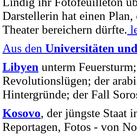
Lindig ihr Fotofeuilleton üb
Darstellerin hat einen Plan,
Theater bereichern dürfte.
l
Aus den
Universitäten un
Libyen
unterm Feuersturm;
Revolutionslügen; der arab
Hintergründe; der Fall Sor
Kosovo
, der jüngste Staat
Reportagen, Fotos - von No