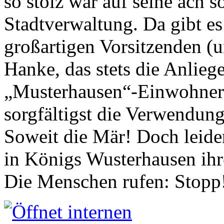
so stolz war auf seine ach s
Stadtverwaltung. Da gibt es
großartigen Vorsitzenden (
Hanke, das stets die Anlieg
„Musterhausen“-Einwohners
sorgfältigst die Verwendung
Soweit die Mär! Doch leider
in Königs Wusterhausen ih
Die Menschen rufen: Stopp