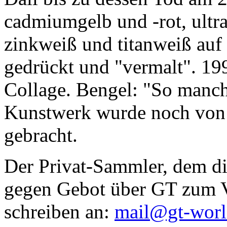
cadmiumgelb und -rot, ultr
zinkweiß und titanweiß auf d
gedrückt und "vermalt". 199
Collage. Bengel: "So manc
Kunstwerk wurde noch von Da
gebracht.
Der Privat-Sammler, dem die
gegen Gebot über GT zum Ve
schreiben an:
mail@gt-wor