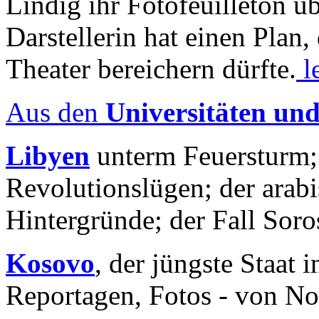
Lindig ihr Fotofeuilleton üb
Darstellerin hat einen Plan,
Theater bereichern dürfte.
l
Aus den
Universitäten un
Libyen
unterm Feuersturm;
Revolutionslügen; der arab
Hintergründe; der Fall Sor
Kosovo
, der jüngste Staat
Reportagen, Fotos - von No