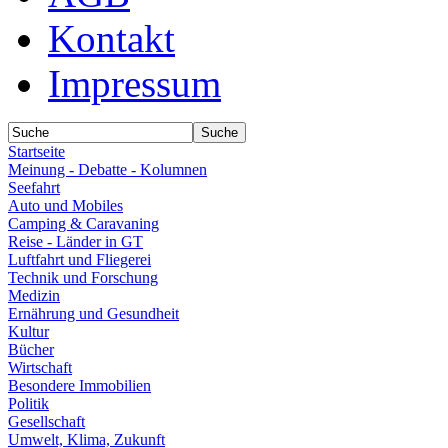
Kontakt
Impressum
Startseite
Meinung - Debatte - Kolumnen
Seefahrt
Auto und Mobiles
Camping & Caravaning
Reise - Länder in GT
Luftfahrt und Fliegerei
Technik und Forschung
Medizin
Ernährung und Gesundheit
Kultur
Bücher
Wirtschaft
Besondere Immobilien
Politik
Gesellschaft
Umwelt, Klima, Zukunft