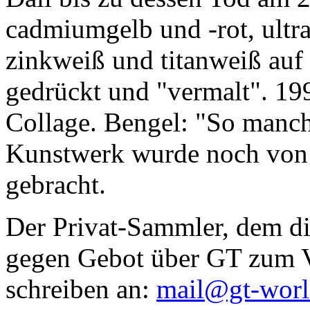
cadmiumgelb und -rot, ultr
zinkweiß und titanweiß auf d
gedrückt und "vermalt". 199
Collage. Bengel: "So manc
Kunstwerk wurde noch von Da
gebracht.
Der Privat-Sammler, dem die
gegen Gebot über GT zum Ve
schreiben an:
mail@gt-wor