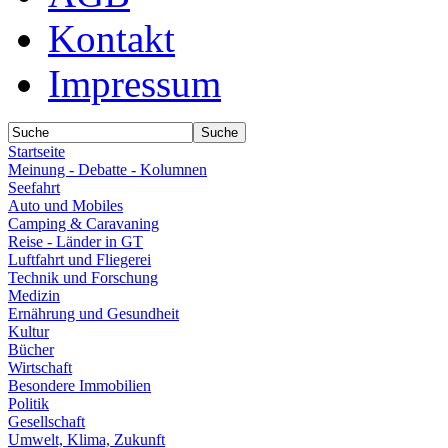
Kontakt
Impressum
Startseite
Meinung - Debatte - Kolumnen
Seefahrt
Auto und Mobiles
Camping & Caravaning
Reise - Länder in GT
Luftfahrt und Fliegerei
Technik und Forschung
Medizin
Ernährung und Gesundheit
Kultur
Bücher
Wirtschaft
Besondere Immobilien
Politik
Gesellschaft
Umwelt, Klima, Zukunft