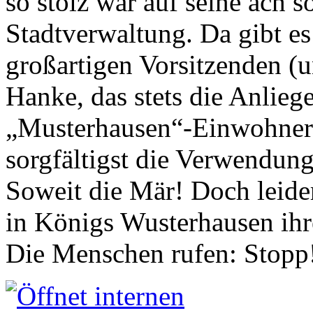
so stolz war auf seine ach s
Stadtverwaltung. Da gibt es
großartigen Vorsitzenden (
Hanke, das stets die Anlieg
„Musterhausen“-Einwohners
sorgfältigst die Verwendung
Soweit die Mär! Doch leider
in Königs Wusterhausen ih
Die Menschen rufen: Stopp