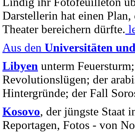
Lindig ihr Fotofeuilleton üb
Darstellerin hat einen Plan,
Theater bereichern dürfte.
l
Aus den
Universitäten un
Libyen
unterm Feuersturm;
Revolutionslügen; der arab
Hintergründe; der Fall Sor
Kosovo
, der jüngste Staat
Reportagen, Fotos - von No