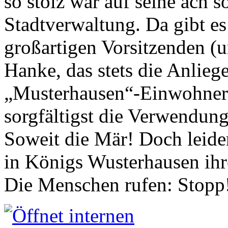
so stolz war auf seine ach s
Stadtverwaltung. Da gibt es
großartigen Vorsitzenden (
Hanke, das stets die Anlieg
„Musterhausen“-Einwohners
sorgfältigst die Verwendung
Soweit die Mär! Doch leider
in Königs Wusterhausen ih
Die Menschen rufen: Stopp