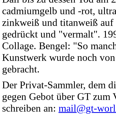
cadmiumgelb und -rot, ultr
zinkweiß und titanweiß auf d
gedrückt und "vermalt". 199
Collage. Bengel: "So manc
Kunstwerk wurde noch von Da
gebracht.
Der Privat-Sammler, dem die
gegen Gebot über GT zum Ve
schreiben an:
mail@gt-wor