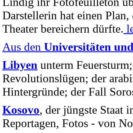
Lindig ihr Fotofeuilleton üb
Darstellerin hat einen Plan,
Theater bereichern dürfte.
l
Aus den
Universitäten un
Libyen
unterm Feuersturm;
Revolutionslügen; der arab
Hintergründe; der Fall Sor
Kosovo
, der jüngste Staat
Reportagen, Fotos - von No