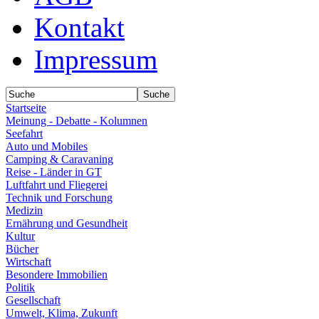
Kontakt
Impressum
Startseite
Meinung - Debatte - Kolumnen
Seefahrt
Auto und Mobiles
Camping & Caravaning
Reise - Länder in GT
Luftfahrt und Fliegerei
Technik und Forschung
Medizin
Ernährung und Gesundheit
Kultur
Bücher
Wirtschaft
Besondere Immobilien
Politik
Gesellschaft
Umwelt, Klima, Zukunft