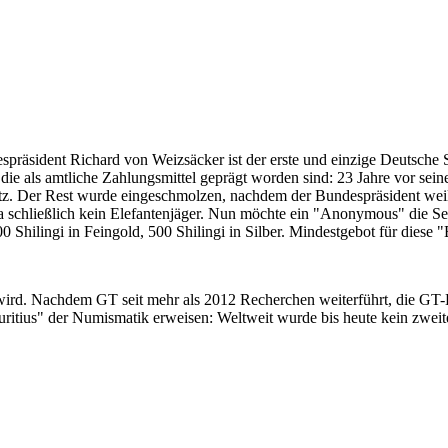
despräsident Richard von Weizsäcker ist der erste und einzige Deutsche 
ie als amtliche Zahlungsmittel geprägt worden sind: 23 Jahre vor sei
 Satz. Der Rest wurde eingeschmolzen, nachdem der Bundespräsident we
i ja schließlich kein Elefantenjäger. Nun möchte ein "Anonymous" die S
 Shilingi in Feingold, 500 Shilingi in Silber. Mindestgebot für diese
 wird. Nachdem GT seit mehr als 2012 Recherchen weiterführt, die GT
itius" der Numismatik erweisen: Weltweit wurde bis heute kein zweite