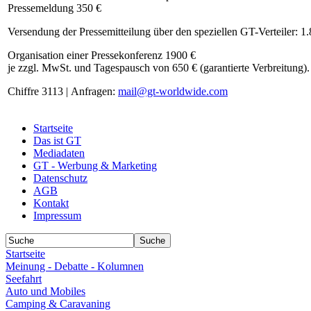
Pressemeldung 350 €
Versendung der Pressemitteilung über den speziellen GT-Verteiler: 1
Organisation einer Pressekonferenz 1900 €
je zzgl. MwSt. und Tagespausch von 650 € (garantierte Verbreitung).
Chiffre 3113 | Anfragen:
mail@gt-worldwide.com
Startseite
Das ist GT
Mediadaten
GT - Werbung & Marketing
Datenschutz
AGB
Kontakt
Impressum
Startseite
Meinung - Debatte - Kolumnen
Seefahrt
Auto und Mobiles
Camping & Caravaning