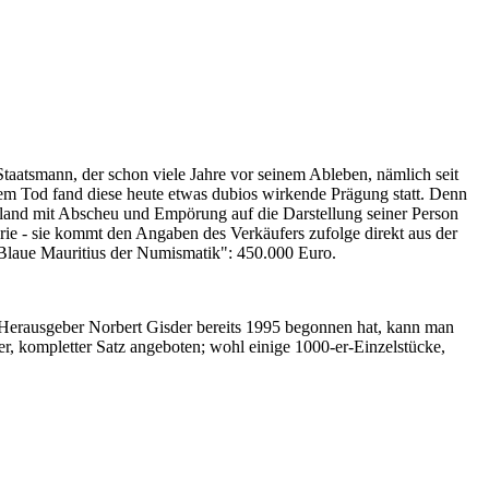
Staatsmann, der schon viele Jahre vor seinem Ableben, nämlich seit
nem Tod fand diese heute etwas dubios wirkende Prägung statt. Denn
iland mit Abscheu und Empörung auf die Darstellung seiner Person
erie - sie kommt den Angaben des Verkäufers zufolge direkt aus der
 "Blaue Mauritius der Numismatik": 450.000 Euro.
-Herausgeber Norbert Gisder bereits 1995 begonnen hat, kann man
r, kompletter Satz angeboten; wohl einige 1000-er-Einzelstücke,