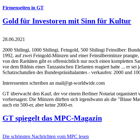
Firmenseiten in GT
Gold für Investoren mit Sinn für Kultur
28.06.2021
2000 Shilingi, 1000 Shilingi, Feingold, 500 Shilingi Feinsilber: Bun
1992, auf zwei Feingold-Münzen und einer Feinsilbermünze prangte, d
von den Raritäten gibt es offensichtlich nur noch einen kompletten
vor dem Bildnis eines Tanzanischen Elefanten reagiert hatte ... er se
Schatzschatullen des Bundespräsidialamtes - verkaufen: 2000 und 1000
Interessenten schreiben an mail@gt-worldwide.com
GT überwacht den Kauf, der vor einem Berliner Notariat organisiert
vorhersagen: Die Münzen dürften sich irgendwann als die "Blaue Maur
auch ein 500-er, aber keine 2000-er.
GT spiegelt das MPC-Magazin
Die schönsten Nachrichten vom MPC lesen