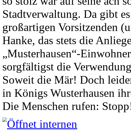
so stolz war auf seine ach s
Stadtverwaltung. Da gibt es
großartigen Vorsitzenden (
Hanke, das stets die Anlieg
„Musterhausen“-Einwohners
sorgfältigst die Verwendung
Soweit die Mär! Doch leider
in Königs Wusterhausen ih
Die Menschen rufen: Stopp