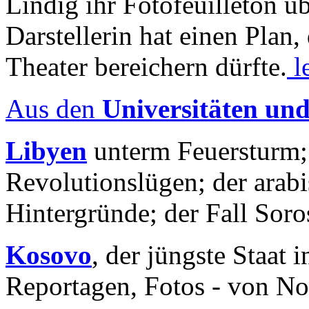
Lindig ihr Fotofeuilleton üb
Darstellerin hat einen Plan,
Theater bereichern dürfte.
l
Aus den
Universitäten un
Libyen
unterm Feuersturm;
Revolutionslügen; der arab
Hintergründe; der Fall Sor
Kosovo
, der jüngste Staat
Reportagen, Fotos - von No