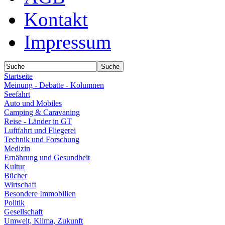
Kontakt
Impressum
Startseite
Meinung - Debatte - Kolumnen
Seefahrt
Auto und Mobiles
Camping & Caravaning
Reise - Länder in GT
Luftfahrt und Fliegerei
Technik und Forschung
Medizin
Ernährung und Gesundheit
Kultur
Bücher
Wirtschaft
Besondere Immobilien
Politik
Gesellschaft
Umwelt, Klima, Zukunft