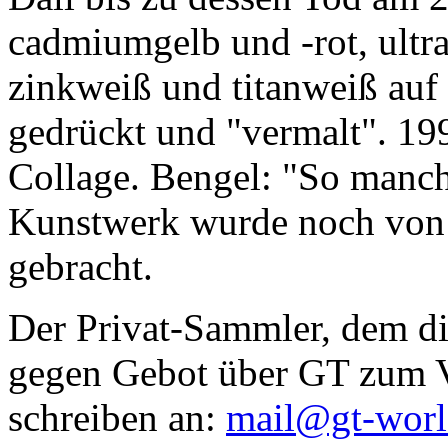
cadmiumgelb und -rot, ultr
zinkweiß und titanweiß auf d
gedrückt und "vermalt". 199
Collage. Bengel: "So manc
Kunstwerk wurde noch von Da
gebracht.
Der Privat-Sammler, dem die
gegen Gebot über GT zum Ve
schreiben an:
mail@gt-wor