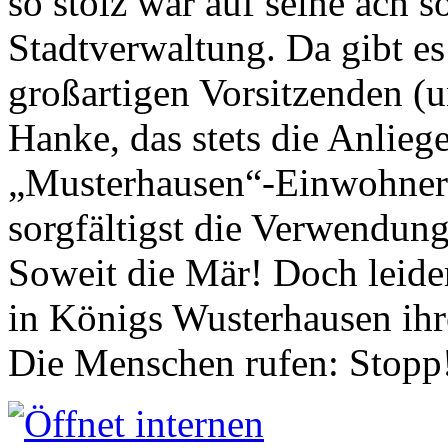
so stolz war auf seine ach s
Stadtverwaltung. Da gibt es
großartigen Vorsitzenden (
Hanke, das stets die Anlieg
„Musterhausen“-Einwohners
sorgfältigst die Verwendung
Soweit die Mär! Doch leider
in Königs Wusterhausen ih
Die Menschen rufen: Stopp