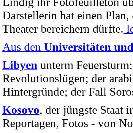
Lindig ihr Fotofeuilleton üb
Darstellerin hat einen Plan,
Theater bereichern dürfte.
l
Aus den
Universitäten un
Libyen
unterm Feuersturm;
Revolutionslügen; der arab
Hintergründe; der Fall Sor
Kosovo
, der jüngste Staat
Reportagen, Fotos - von No