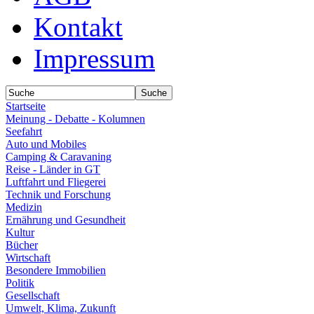
Kontakt
Impressum
Startseite
Meinung - Debatte - Kolumnen
Seefahrt
Auto und Mobiles
Camping & Caravaning
Reise - Länder in GT
Luftfahrt und Fliegerei
Technik und Forschung
Medizin
Ernährung und Gesundheit
Kultur
Bücher
Wirtschaft
Besondere Immobilien
Politik
Gesellschaft
Umwelt, Klima, Zukunft