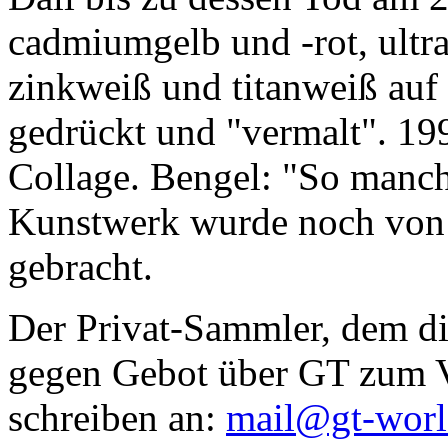
cadmiumgelb und -rot, ultr
zinkweiß und titanweiß auf d
gedrückt und "vermalt". 199
Collage. Bengel: "So manc
Kunstwerk wurde noch von Da
gebracht.
Der Privat-Sammler, dem die
gegen Gebot über GT zum Ve
schreiben an:
mail@gt-wor