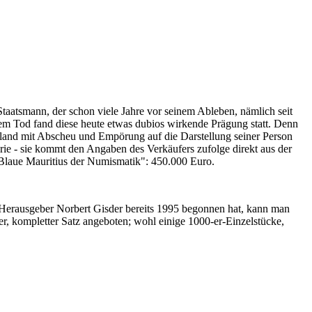
Staatsmann, der schon viele Jahre vor seinem Ableben, nämlich seit
nem Tod fand diese heute etwas dubios wirkende Prägung statt. Denn
iland mit Abscheu und Empörung auf die Darstellung seiner Person
erie - sie kommt den Angaben des Verkäufers zufolge direkt aus der
 "Blaue Mauritius der Numismatik": 450.000 Euro.
-Herausgeber Norbert Gisder bereits 1995 begonnen hat, kann man
r, kompletter Satz angeboten; wohl einige 1000-er-Einzelstücke,