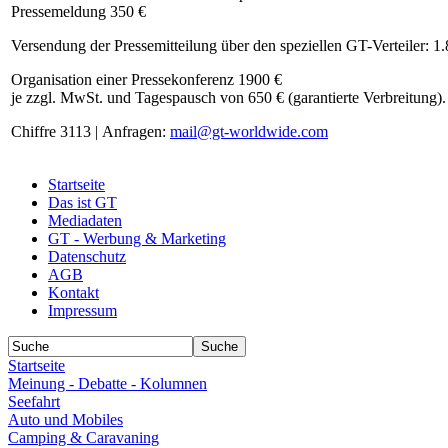
Pressemeldung 350 €
Versendung der Pressemitteilung über den speziellen GT-Verteiler: 1
Organisation einer Pressekonferenz 1900 €
je zzgl. MwSt. und Tagespausch von 650 € (garantierte Verbreitung).
Chiffre 3113 | Anfragen:
mail@gt-worldwide.com
Startseite
Das ist GT
Mediadaten
GT - Werbung & Marketing
Datenschutz
AGB
Kontakt
Impressum
Startseite
Meinung - Debatte - Kolumnen
Seefahrt
Auto und Mobiles
Camping & Caravaning