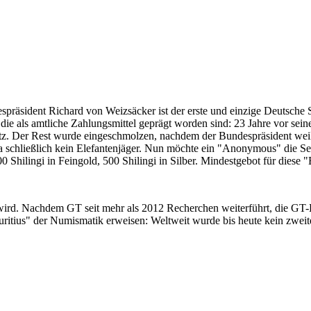
despräsident Richard von Weizsäcker ist der erste und einzige Deutsche 
ie als amtliche Zahlungsmittel geprägt worden sind: 23 Jahre vor sei
 Satz. Der Rest wurde eingeschmolzen, nachdem der Bundespräsident we
i ja schließlich kein Elefantenjäger. Nun möchte ein "Anonymous" die S
 Shilingi in Feingold, 500 Shilingi in Silber. Mindestgebot für diese
 wird. Nachdem GT seit mehr als 2012 Recherchen weiterführt, die GT
itius" der Numismatik erweisen: Weltweit wurde bis heute kein zweite