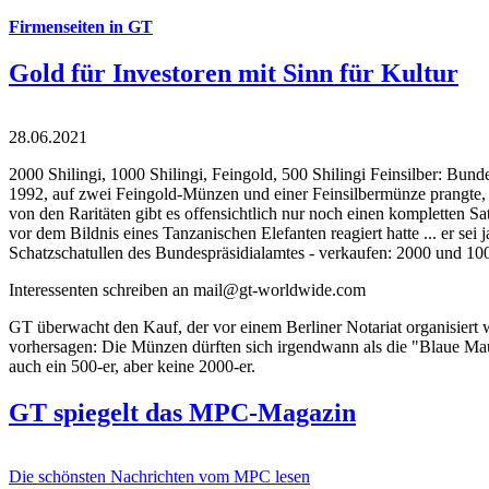
Firmenseiten in GT
Gold für Investoren mit Sinn für Kultur
28.06.2021
2000 Shilingi, 1000 Shilingi, Feingold, 500 Shilingi Feinsilber: Bun
1992, auf zwei Feingold-Münzen und einer Feinsilbermünze prangte, d
von den Raritäten gibt es offensichtlich nur noch einen kompletten
vor dem Bildnis eines Tanzanischen Elefanten reagiert hatte ... er se
Schatzschatullen des Bundespräsidialamtes - verkaufen: 2000 und 1000
Interessenten schreiben an mail@gt-worldwide.com
GT überwacht den Kauf, der vor einem Berliner Notariat organisiert
vorhersagen: Die Münzen dürften sich irgendwann als die "Blaue Maur
auch ein 500-er, aber keine 2000-er.
GT spiegelt das MPC-Magazin
Die schönsten Nachrichten vom MPC lesen